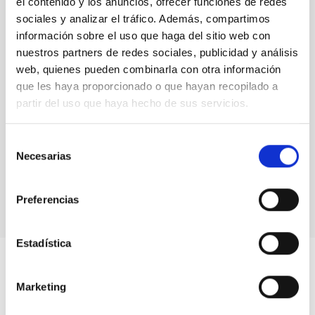
el contenido y los anuncios, ofrecer funciones de redes
Actividades con niños y niñas saharauis en el MCC y
sociales y analizar el tráfico. Además, compartimos
el IAC
información sobre el uso que haga del sitio web con
nuestros partners de redes sociales, publicidad y análisis
web, quienes pueden combinarla con otra información
que les haya proporcionado o que hayan recopilado a
partir del uso que haya hecho de sus servicios.
Selección
Necesarias
de
Adaptive optics system
consentimiento
Preferencias
Estadística
Marketing