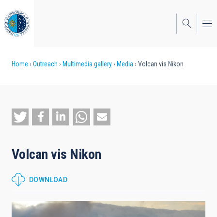
Skip
to
main
content
Breadcrumb
Home
Outreach
Multimedia gallery
Media
Volcan vis Nikon
Volcan vis Nikon
DOWNLOAD