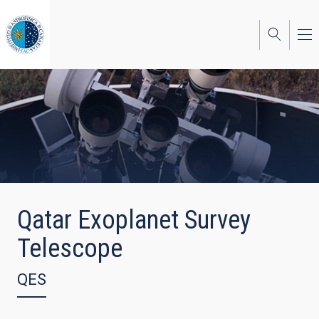
Skip
to
main
content
Qatar Exoplanet Survey
Telescope
QES