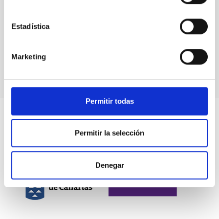
Estadística
GREGOR
GREGOR Solar Telescope
Telescope
Solar
Ø 150.00 cm
Marketing
Permitir todas
Permitir la selección
Denegar