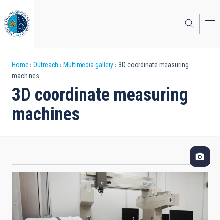
Skip
to
main
content
Breadcrumb
Home
Outreach
Multimedia gallery
3D coordinate measuring
machines
3D coordinate measuring
machines