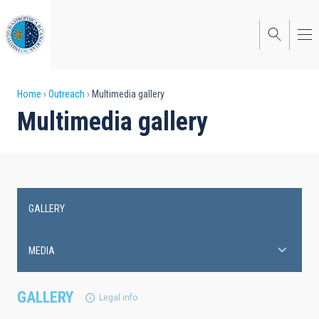
Skip
to
main
content
Breadcrumb
Home
Outreach
Multimedia gallery
Multimedia gallery
GALLERY
Main
navigation
MEDIA
GALLERY
Legal info