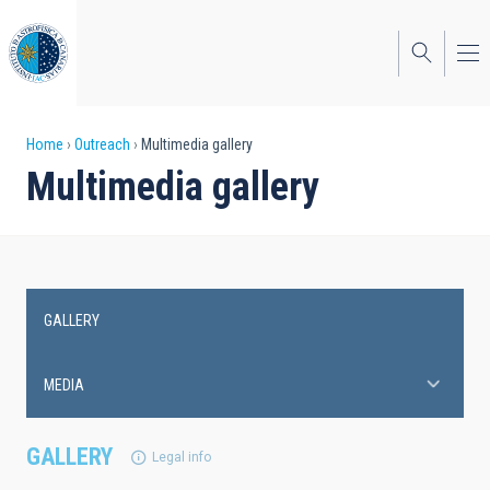
Skip
to
main
content
Breadcrumb
Home
Outreach
Multimedia gallery
Multimedia gallery
GALLERY
Main
navigation
MEDIA
GALLERY
Legal info