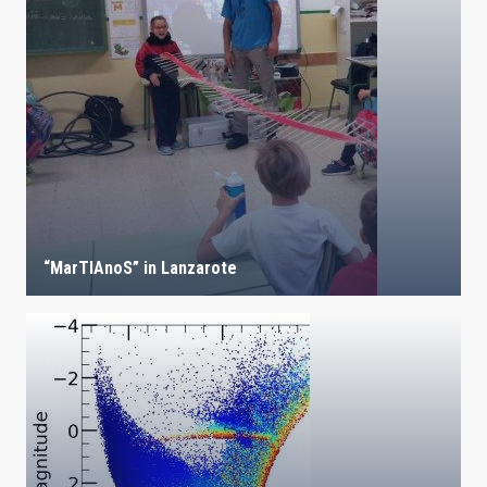
“MarTIAnoS” in Lanzarote