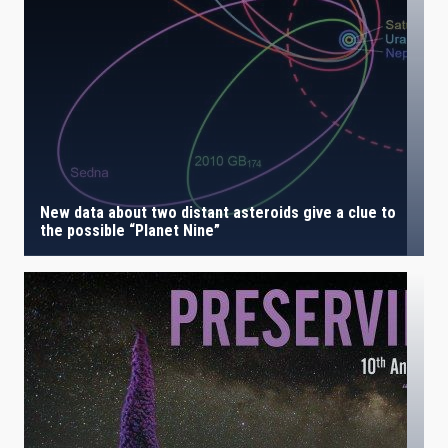
IACTEC LINES
ASTROPHYSICAL
New data about two distant asteroids give a clue to
the possible “Planet Nine”
AUTHORED ON
SORT BY
ORDER