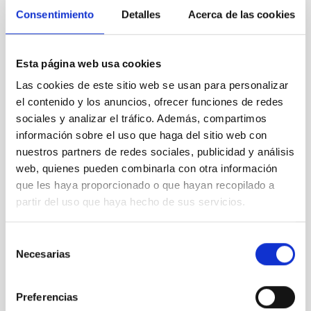
Consentimiento
Detalles
Acerca de las cookies
The preparatory phase for the final design of the
European Solar Telescope begins
Esta página web usa cookies
Las cookies de este sitio web se usan para personalizar
el contenido y los anuncios, ofrecer funciones de redes
sociales y analizar el tráfico. Además, compartimos
información sobre el uso que haga del sitio web con
nuestros partners de redes sociales, publicidad y análisis
web, quienes pueden combinarla con otra información
que les haya proporcionado o que hayan recopilado a
partir del uso que haya hecho de sus servicios.
Selección
Necesarias
de
consentimiento
Preferencias