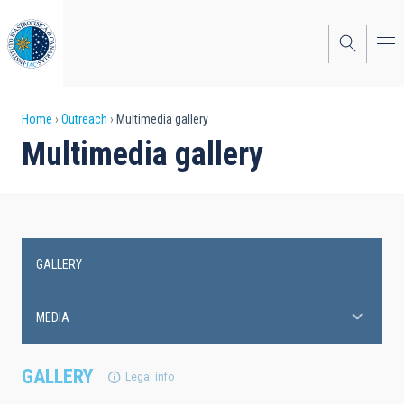
Skip
to
main
content
Breadcrumb
Home
Outreach
Multimedia gallery
Multimedia gallery
GALLERY
Main
navigation
MEDIA
GALLERY
Legal info