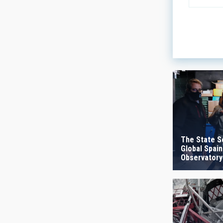
LINES OF
ASTROPHY
- Any -
AUTHORED
The State S
Global Spain
Observatory