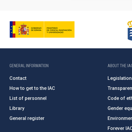
GENERAL INFORMATION
ABOUT THE IA
Contact
Legislation
How to get to the IAC
Transpare
List of personnel
Code of eth
Library
Gender equa
General register
Environment
Forever IA