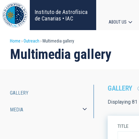
Skip
to
Instituto de Astrofísica
main
de Canarias • IAC
ABOUT US
content
Main
Breadcrumb
Home
Outreach
Multimedia gallery
navigat
Multimedia gallery
GALLERY
GALLERY
Main
Displaying 81 
MEDIA
navigation
TITLE