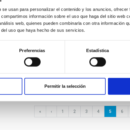
l acto de
s
e la placa y de
b se usan para personalizar el contenido y los anuncios, ofrecer
ón del 30º
Imágenes "Astronomy
de la Ley del
Education Adventure in the
s, compartimos información sobre el uso que haga del sitio web 
Canary Islands 2020"
NRT G
 análisis web, quienes pueden combinarla con otra información q
r del uso que haya hecho de sus servicios.
Preferencias
Estadística
ESPRESSO confirms Proxima
Falle
l proyecto
b with unprecedented
Münch
llas: Mujeres en
precision
IAC
"
Permitir la selección
First
«
Previous
‹
Page
1
Page
2
Page
3
Page
4
Current
5
Pag
6
page
page
page