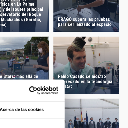
ísica en La Palma
 y del router principal
bservatorio del Roque
DRAGO supera las pruebas
s Muchachos (Garafía,
para ser lanzado al espacio
lma)
e Stars: más allá de
Pablo Casado se mostró
trellas, más cerca de
interesado en la tecnología
a cultura
del IAC
Acerca de las cookies