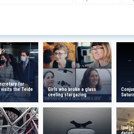
 INSTRUMENTATION
IACTE
SICAL
 ON
SORT BY
ecretary for
 visits the Teide
Conjun
Girls who broke a glass
Satur
ceeling stargazing
Imáge
datos