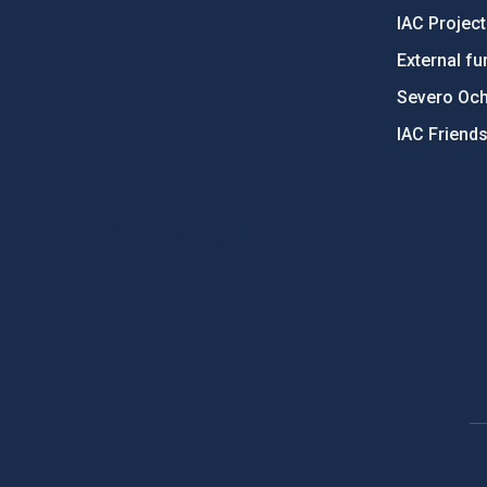
IAC Projec
External fu
Severo Oc
IAC Friend
PostFooter > Newsletter link