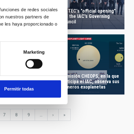
 funciones de redes sociales
IACTEC's "official opening"
and the IAC's Governing
con nuestros partners de
Council
allery
ue les haya proporcionado o
Marketing
ce el astrónomo Guido
La misión CHEOPS, en la que
, un gran amigo del
participa el IAC, observa sus
primeros exoplanetas
Permitir todas
e
Page
7
Page
8
Page
9
…
Next
›
last
»
page
page