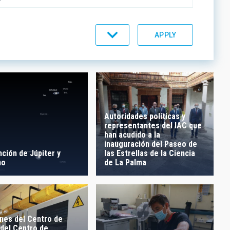
C LINES
Autoridades políticas y
representantes del IAC que
ORDER
han acudido a la
inauguración del Paseo de
ción de Júpiter y
las Estrellas de la Ciencia
no
de La Palma
nes del Centro de
 del Centro de