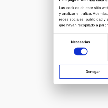
Asistentes a
Esta página web usa cookie
colocación d
Las cookies de este sitio we
conmemoraci
aniversario 
y analizar el tráfico. Ademá
Cielo
redes sociales, publicidad y
que hayan recopilado a parti
Selección
Necesarias
de
consentimiento
Imágenes de
"Habla con E
Astronomía
Denegar
Pagination