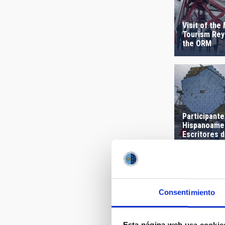
Visit of the 
Tourism Rey
the ORM
Participantes
Hispanoame
Escritores d
al Observat
de los Much
Consentimiento