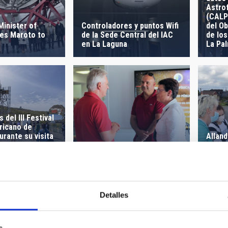
Astrof
(CALP)
Minister of
Controladores y puntos Wifi
del O
es Maroto to
de la Sede Central del IAC
de lo
en La Laguna
La Pa
 del III Festival
ricano de
urante su visita
Alland
orio del Roque
Ana Rosa Mena vista la sede
las es
achos
del IAC en La Laguna
nuestr
Detalles