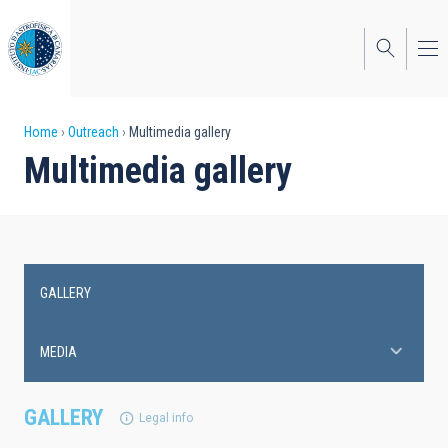
Skip
to
main
content
Breadcrumb
Home
Outreach
Multimedia gallery
Multimedia gallery
GALLERY
Main
navigation
MEDIA
GALLERY
Legal info