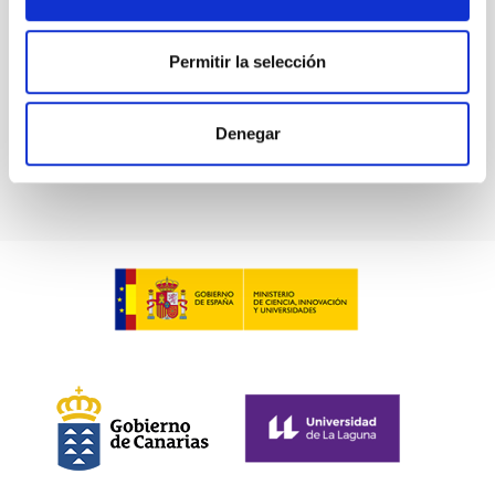
Permitir la selección
Denegar
Visit of Science Minister - NRT