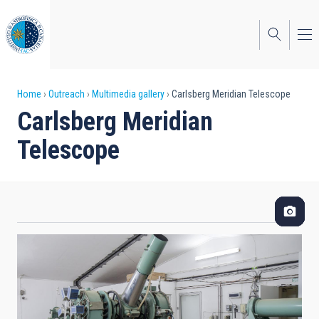
Skip
to
main
content
Breadcrumb
Home
Outreach
Multimedia gallery
Carlsberg Meridian Telescope
Carlsberg Meridian
Telescope