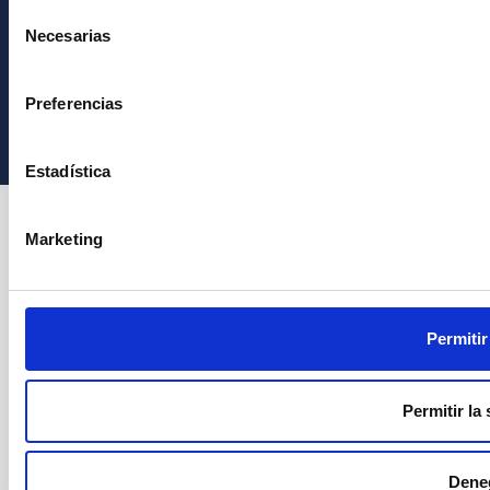
Selección
Necesarias
de
consentimiento
Instituto de Astrofísica de Canarias • IAC
Preferencias
Estadística
Marketing
Permitir
Permitir la
Dene