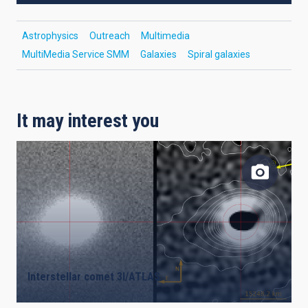
Astrophysics
Outreach
Multimedia
MultiMedia Service SMM
Galaxies
Spiral galaxies
It may interest you
Interstellar comet 3I/ATLAS