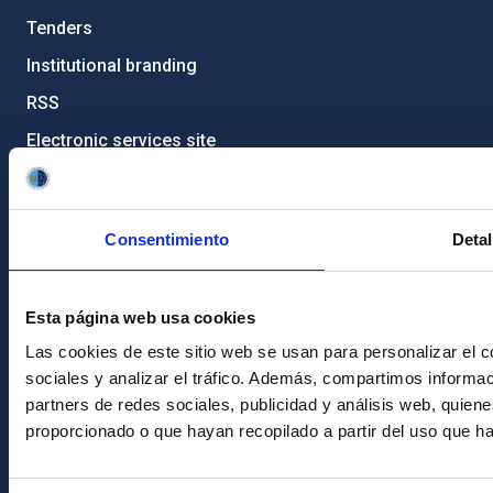
Tenders
Institutional branding
RSS
Electronic services site
Ethics channel
Condolences for Francisco Sánchez
Consentimiento
Detal
PostFooter > Newsletter link
Esta página web usa cookies
Join our Newsletter
Las cookies de este sitio web se usan para personalizar el c
sociales y analizar el tráfico. Además, compartimos informac
partners de redes sociales, publicidad y análisis web, quie
proporcionado o que hayan recopilado a partir del uso que h