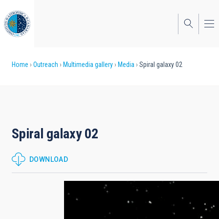
Skip
to
main
content
Breadcrumb
Home
Outreach
Multimedia gallery
Media
Spiral galaxy 02
Spiral galaxy 02
DOWNLOAD