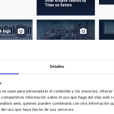
Solar eclipse caused by
 ON
SORT BY
Titan on Saturn
n logo
AMANAR 2025
AMA
Detalles
AMANAR 2025
2025
s
AMA
b se usan para personalizar el contenido y los anuncios, ofrecer
s, compartimos información sobre el uso que haga del sitio web 
 análisis web, quienes pueden combinarla con otra información q
r del uso que haya hecho de sus servicios.