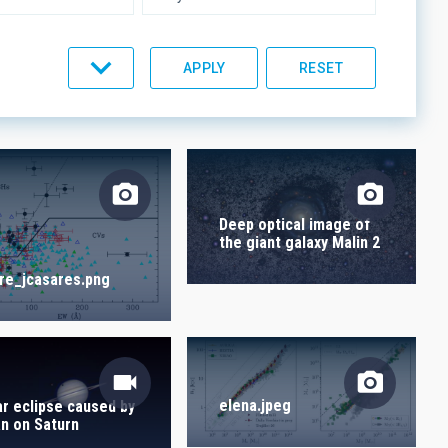
UMENTATION
IACTEC LINES
Deep optical image of
the giant galaxy Malin 2
ure_jcasares.png
elena.jpeg
ar eclipse caused by
an on Saturn