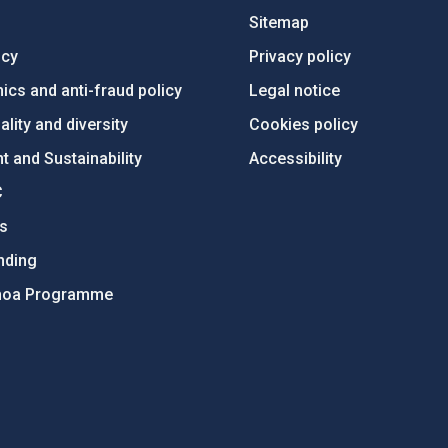
Sitemap
ncy
Privacy policy
ics and anti-fraud policy
Legal notice
lity and diversity
Cookies policy
 and Sustainability
Accessibility
C
ts
nding
hoa Programme
s