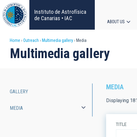
Skip
to
Instituto de Astrofísica
main
de Canarias • IAC
ABOUT US
content
Main
Breadcrumb
Home
Outreach
Multimedia gallery
Media
navigat
Multimedia gallery
MEDIA
GALLERY
Main
Displaying 18
MEDIA
navigation
TITLE