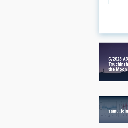
LINES OF
ASTROPHY
- Any -
C/2023 A3
Tsuchinsh
the Moon
INSTALLA
- Any -
FREE TAG
samu_join
- Any -