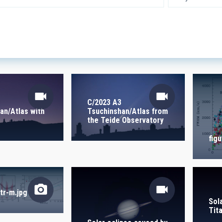
 RESEARCH
LINES OF INSTR
SICAL
C/2023 A3
an/Atlas with
Tsuchinshan/Atlas from
the Teide Observatory
TION
fig
S
tr-m.jpg
Sol
Tit