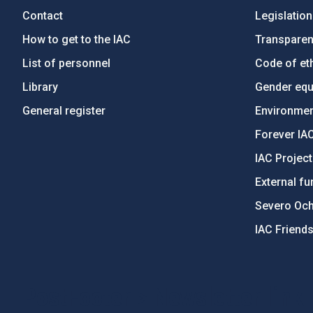
Contact
Legislation
How to get to the IAC
Transpare
List of personnel
Code of eth
Library
Gender equa
General register
Environment
Forever IA
IAC Projec
External fu
Severo Oc
IAC Friend
PostFooter > Newsletter link