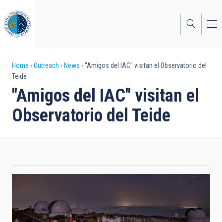
Skip
to
main
content
Breadcrumb
Home
Outreach
News
"Amigos del IAC" visitan el Observatorio del
Teide
"Amigos del IAC" visitan el
Observatorio del Teide