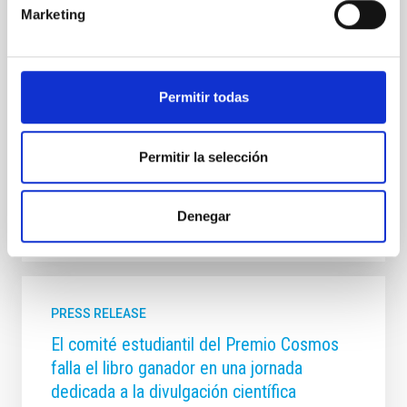
horas, y posteriormente estará disponible en
Marketing
plataformas digitales . E l espacio, de 30 minutos de
duración aproximada , y está dirigido y presentado
por Verónica Martín . En este episodio, la
investigadora del IAC y de la Universidad de La
Permitir todas
Laguna , Adriana de Lorenzo-Cáceres Rodríguez ,
hablará de qué tienen en común nuestra galaxia, la
Vía Láctea, con sus galaxias ‘primas’ similares a ella
Permitir la selección
Advertised on
12/05/2025 - 16:42:16
Denegar
PRESS RELEASE
El comité estudiantil del Premio Cosmos
falla el libro ganador en una jornada
dedicada a la divulgación científica