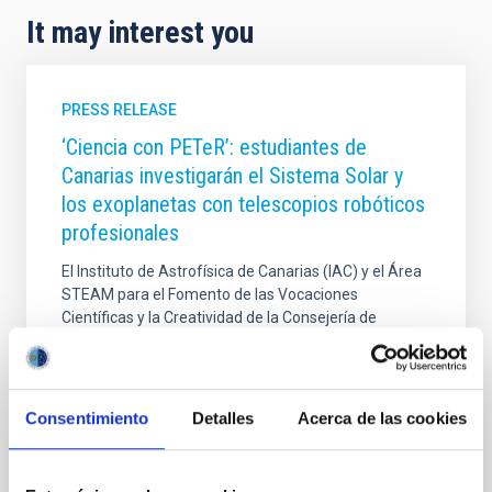
It may interest you
PRESS RELEASE
‘Ciencia con PETeR’: estudiantes de
Canarias investigarán el Sistema Solar y
los exoplanetas con telescopios robóticos
profesionales
El Instituto de Astrofísica de Canarias (IAC) y el Área
STEAM para el Fomento de las Vocaciones
Científicas y la Creatividad de la Consejería de
Educación, Formación Profesional, Actividad Física y
Deportes del Gobierno de Canarias anuncian el
lanzamiento de un ambicioso proyecto de innovación
educativa, Ciencia con PETeR: Investigando el
Consentimiento
Detalles
Acerca de las cookies
Sistema Solar y los exoplanetas con telescopios
robóticos. Esta iniciativa, dirigida a centros de
Educación Secundaria Obligatoria y Bachillerato del