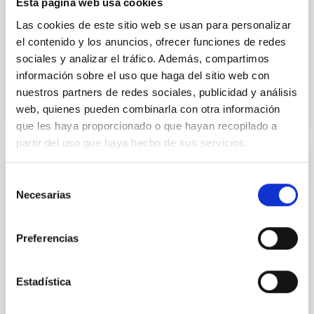
Esta página web usa cookies
archipiélago, convertirá a las aulas canarias en
auténticos centros de investigación astronómica
Las cookies de este sitio web se usan para personalizar
durante el
el contenido y los anuncios, ofrecer funciones de redes
sociales y analizar el tráfico. Además, compartimos
Advertised on
12/17/2025 - 11:50:24
información sobre el uso que haga del sitio web con
nuestros partners de redes sociales, publicidad y análisis
web, quienes pueden combinarla con otra información
que les haya proporcionado o que hayan recopilado a
partir del uso que haya hecho de sus servicios.
PRESS RELEASE
Selección
¿Qué tienen en común la Vía Láctea con
Necesarias
de
sus galaxias ‘primas’? Descúbrelo esta
consentimiento
semana en "Soñando Estrellas"
Preferencias
El programa de divulgación científica del Instituto de
Astrofísica de Canarias (IAC) en La Radio de
Estadística
Canarias, " Soñando Estrellas" , emitirá su próximo
episodio este viernes, 5 de diciembre, a las 22:30