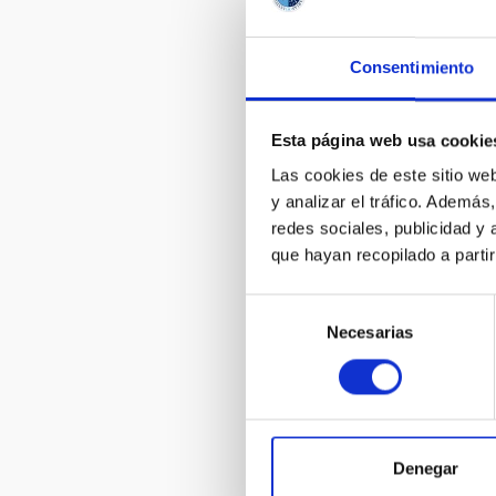
logrando un in
2020 el IAC h
reconocimiento
Consentimiento
La actividad i
de investigaci
Esta página web usa cookie
Física S
Las cookies de este sitio we
Estrella
y analizar el tráfico. Ademá
Formació
redes sociales, publicidad y
Sistemas
que hayan recopilado a parti
Cosmolog
La Vía L
Selección
Necesarias
de
Los objetivos 
consentimiento
Desarrollo T
El avance de l
lo cual es un 
Denegar
sino en otros 