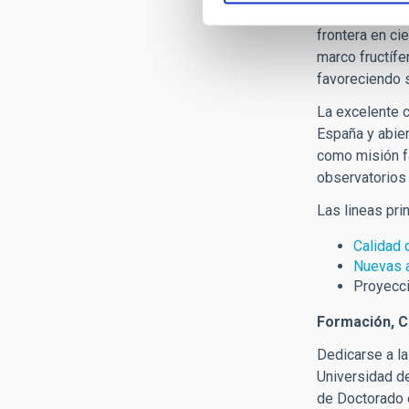
Los Observator
frontera en ci
marco fructífe
favoreciendo s
La excelente c
España y abier
como misión fa
observatorios 
Las lineas pri
Calidad 
Nuevas a
Proyecci
Formación, Co
Dedicarse a la
Universidad de
de Doctorado e