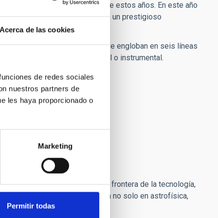
impacto internacional a lo largo de estos años. En este año
tro de Excelencia Severo Ochoa
, un prestigioso
tigación en España.
Acerca de las cookies
ón astrofísica. Estos proyectos se engloban en seis líneas
tanto teórica como observacional o instrumental.
 funciones de redes sociales
con nuestros partners de
ue les haya proporcionado o
Marketing
 los Muchachos y del Teide
strumentos de observación en la frontera de la tecnología,
s, los cuales serán de aplicación no solo en astrofísica,
Permitir todas