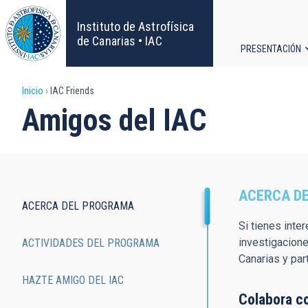
Pasar
al
Instituto de Astrofísica
contenido
de Canarias • IAC
PRESENTACIÓN
principal
Navega
Sobrescribir
Inicio
IAC Friends
principa
Amigos del IAC
enlaces
de
ayuda
ACERCA D
ACERCA DEL PROGRAMA
a
Amigos
Si tienes inte
investigacion
ACTIVIDADES DEL PROGRAMA
la
del
Canarias y par
navegación
IAC
HAZTE AMIGO DEL IAC
Colabora co