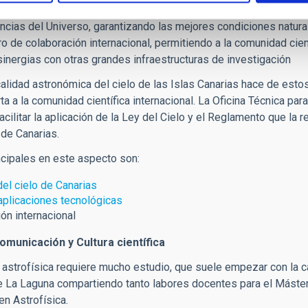
ios de Canarias tienen como misión proporcionar y apoyar insta
encias del Universo, garantizando las mejores condiciones natura
ro de colaboración internacional, permitiendo a la comunidad cien
inergias con otras grandes infraestructuras de investigación
alidad astronómica del cielo de las Islas Canarias hace de esto
ta a la comunidad científica internacional. La Oficina Técnica par
cilitar la aplicación de la Ley del Cielo y el Reglamento que la 
de Canarias.
ncipales en este aspecto son:
del cielo de Canarias
plicaciones tecnológicas
ón internacional
municación y Cultura científica
 astrofísica requiere mucho estudio, que suele empezar con la car
 La Laguna compartiendo tanto labores docentes para el Máster 
n Astrofísica.