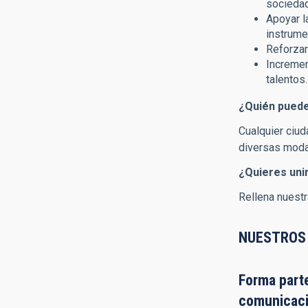
sociedad
Apoyar l
instrume
Reforzar 
Incremen
talentos.
¿
Quién pued
Cualquier ciu
diversas moda
¿Quieres uni
Rellena nuest
NUESTROS
Forma parte
comunicació