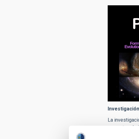
Investigació
La investigaci
proyectos de i
como un centro