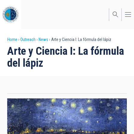
Skip
to
main
content
Breadcrumb
Home
Outreach
News
Arte y Ciencia I: La fórmula del lápiz
Arte y Ciencia I: La fórmula
del lápiz