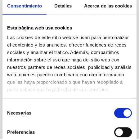
Consentimiento
Detalles
Acerca de las cookies
mundos imposibles
La nueva cultura
Es difícil averiguar si las humanidades y las artes serán capaces
Esta página web usa cookies
de cambiar la orientación de la ciencia y tecnología del futuro.
Las cookies de este sitio web se usan para personalizar
Lo seguro es que la intersección siempre será un terreno
abonado a nuevas teorías científicas, desarrollos tecnológicos y
el contenido y los anuncios, ofrecer funciones de redes
creaciones artísticas. La cultura humanística necesita de la
sociales y analizar el tráfico. Además, compartimos
ciencia parar entender el mundo, renovar lenguajes y
información sobre el uso que haga del sitio web con
temáticas. Y el saber científico precisa conciliarse con las artes
nuestros partners de redes sociales, publicidad y análisis
para evitar la especialización obcecada.
web, quienes pueden combinarla con otra información
Actualmente, el mejor puente entre las dos culturas es la
que les haya proporcionado o que hayan recopilado a
divulgación. La renovada complejidad de las disciplinas
partir del uso que haya hecho de sus servicios.
científicas, la insuficiente labor divulgativa y los medios de
comunicación peor formados e informados, suponen una seria
Selección
dificultad de comunicación y percepción de la ciencia. La meta
Necesarias
final de la ciencia no es la tecnología, sino el avance del
de
conocimiento, un ingrediente básico para vivir mejor, para saber
consentimiento
vivir. Y para generalizar el conocimiento y poder transmitir
Preferencias
fragmentos, partes del saber desconocidos o inaccesibles, la