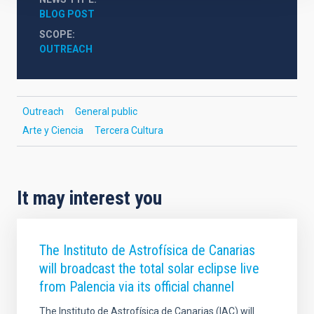
BLOG POST
SCOPE
OUTREACH
Outreach
General public
Arte y Ciencia
Tercera Cultura
It may interest you
The Instituto de Astrofísica de Canarias
will broadcast the total solar eclipse live
from Palencia via its official channel
The Instituto de Astrofísica de Canarias (IAC) will