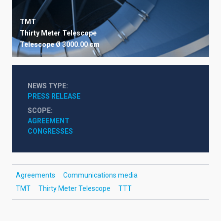
TMT
Thirty Meter Telescope
Telescope
Ø 3000.00 cm
NEWS TYPE
PRESS RELEASE
SCOPE
AGREEMENT
CONGRESSES
Agreements
Communications media
TMT
Thirty Meter Telescope
TTT