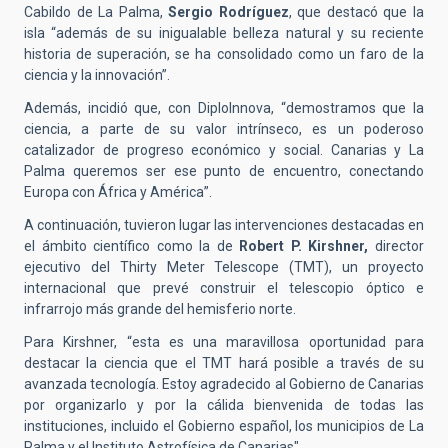
Cabildo de La Palma,
Sergio Rodríguez
, que destacó que la
isla “además de su inigualable belleza natural y su reciente
historia de superación, se ha consolidado como un faro de la
ciencia y la innovación”.
Además, incidió que, con DiploInnova, “demostramos que la
ciencia, a parte de su valor intrínseco, es un poderoso
catalizador de progreso económico y social. Canarias y La
Palma queremos ser ese punto de encuentro, conectando
Europa con África y América”.
A continuación, tuvieron lugar las intervenciones destacadas en
el ámbito científico como la de
Robert P. Kirshner,
director
ejecutivo del Thirty Meter Telescope (TMT), un proyecto
internacional que prev
é
construir el telescopio ó
ptico e
infrarrojo m
ás grande del hemisferio norte.
Para Kirshner, “esta es una maravillosa oportunidad para
destacar la ciencia que el TMT hará posible a través de su
avanzada tecnología. Estoy agradecido al Gobierno de Canarias
por organizarlo y por la cálida bienvenida de todas las
instituciones, incluido el Gobierno español, los municipios de La
Palma y el Instituto Astrofísica de Canarias".