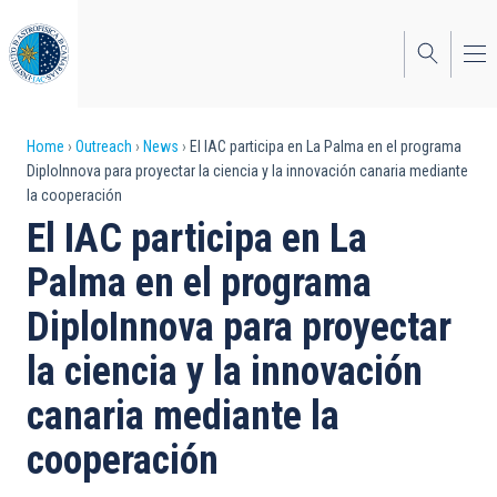
Skip
to
main
content
Breadcrumb
Home
Outreach
News
El IAC participa en La Palma en el programa
DiploInnova para proyectar la ciencia y la innovación canaria mediante
la cooperación
El IAC participa en La
Palma en el programa
DiploInnova para proyectar
la ciencia y la innovación
canaria mediante la
cooperación