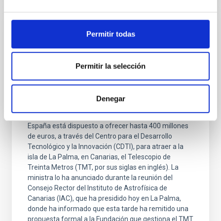
PRESS RELEASE
Permitir todas
La ministra de Ciencia anuncia en el
Consejo Rector del IAC que el Gobierno de
Permitir la selección
España ofrece hasta 400 millones de
euros para construir en La Palma el TMT
Denegar
La ministra de Ciencia, Innovación y Universidades,
Diana Morant, ha anunciado que el Gobierno de
España está dispuesto a ofrecer hasta 400 millones
de euros, a través del Centro para el Desarrollo
Tecnológico y la Innovación (CDTI), para atraer a la
isla de La Palma, en Canarias, el Telescopio de
Treinta Metros (TMT, por sus siglas en inglés). La
ministra lo ha anunciado durante la reunión del
Consejo Rector del Instituto de Astrofísica de
Canarias (IAC), que ha presidido hoy en La Palma,
donde ha informado que esta tarde ha remitido una
propuesta formal a la Fundación que gestiona el TMT