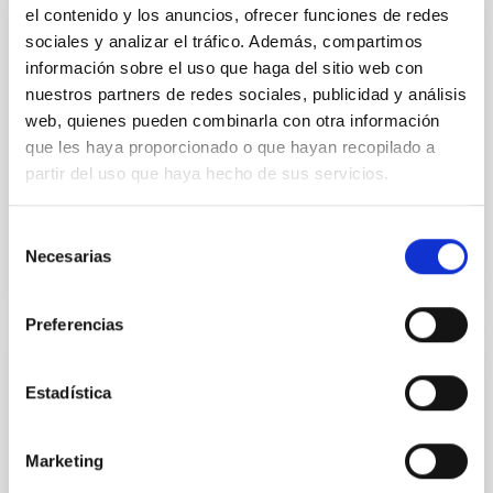
el contenido y los anuncios, ofrecer funciones de redes
PROJECT
sociales y analizar el tráfico. Además, compartimos
información sobre el uso que haga del sitio web con
Canarias Innova
nuestros partners de redes sociales, publicidad y análisis
CANARIAS INNOVA was born on the 2nd July 2000 as
web, quienes pueden combinarla con otra información
a weekly radio programme on science and
que les haya proporcionado o que hayan recopilado a
technology for the Canaries.CANARIAS INNOVA is a
partir del uso que haya hecho de sus servicios.
joint initiative by...
Selección
Necesarias
de
consentimiento
Preferencias
PROJECT
Estadística
CHromospheric magnetic fields in fLAREs
and their evolution CHLARE
Marketing
This project aims to study the variations of the solar