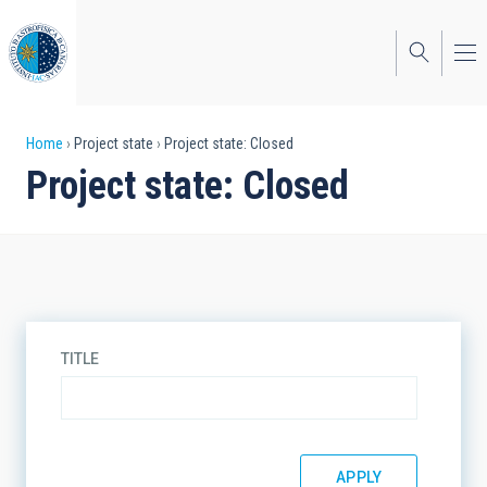
Skip
to
main
content
Breadcrumb
Home
Project state
Project state: Closed
Project state: Closed
TITLE