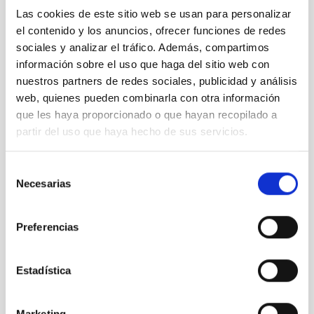
Pablo
Rodríguez Gil
Las cookies de este sitio web se usan para personalizar
el contenido y los anuncios, ofrecer funciones de redes
sociales y analizar el tráfico. Además, compartimos
información sobre el uso que haga del sitio web con
nuestros partners de redes sociales, publicidad y análisis
web, quienes pueden combinarla con otra información
que les haya proporcionado o que hayan recopilado a
INSTRUMENTATION DIVISION
partir del uso que haya hecho de sus servicios.
secins@iac.es
Selección
Marcos
Reyes García-Talavera
Necesarias
de
consentimiento
Preferencias
Estadística
GENERAL SERVICES
ADMINISTRATION UNIT
Marketing