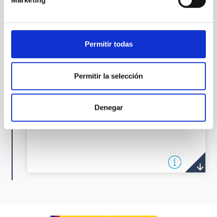
secadm@iac.es
Jesús
Burgos Martín
Permitir todas
Permitir la selección
Denegar
OBSERVATORIES IN THE CANARY
ISLANDS