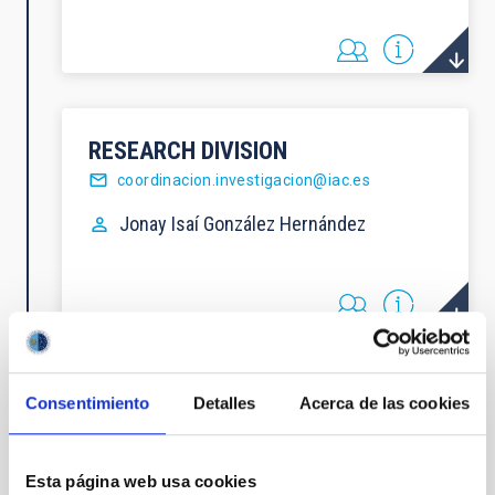
RESEARCH DIVISION
coordinacion.investigacion@iac.es
Jonay Isaí
González Hernández
POSTGRADUATE TRAINING
Consentimiento
Detalles
Acerca de las cookies
DIVISION
secens@iac.es
Esta página web usa cookies