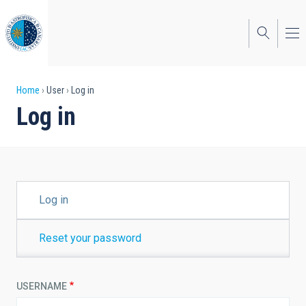
Skip
to
main
content
Breadcrumb
Home
User
Log in
Log in
PRIMARY
Log in
TABS
Reset your password
USERNAME