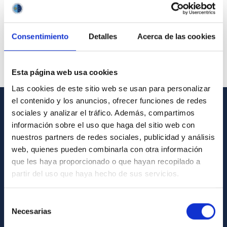
Consentimiento
Detalles
Acerca de las cookies
Esta página web usa cookies
Las cookies de este sitio web se usan para personalizar
el contenido y los anuncios, ofrecer funciones de redes
sociales y analizar el tráfico. Además, compartimos
GENERAL INFORMATION
información sobre el uso que haga del sitio web con
nuestros partners de redes sociales, publicidad y análisis
Contact
web, quienes pueden combinarla con otra información
How to get to the IAC
que les haya proporcionado o que hayan recopilado a
List of personnel
partir del uso que haya hecho de sus servicios.
Library
Selección
General register
Necesarias
de
consentimiento