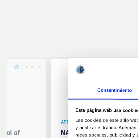
Upcoming
08
Consentimiento
6
AUG
26
Esta página web usa cookie
Las cookies de este sitio we
ASTRONOMICAL EVENT
y analizar el tráfico. Ademá
hool of
NATE en Palencia - Eclip
redes sociales, publicidad y