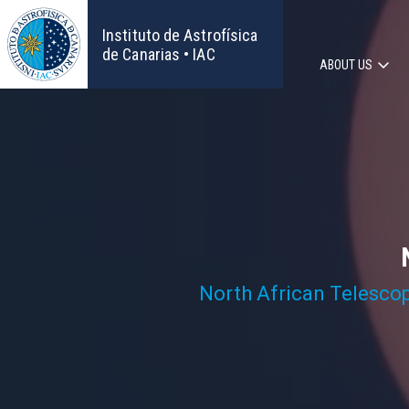
Skip
to
Instituto de Astrofísica
main
de Canarias • IAC
ABOUT US
content
Main
navigat
North African Telesco