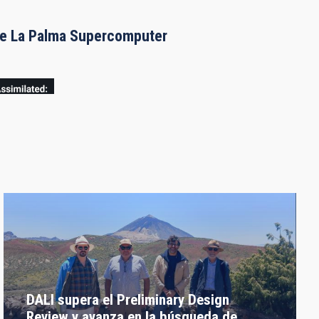
the La Palma Supercomputer
DALI supera el Preliminary Design
Review y avanza en la búsqueda de