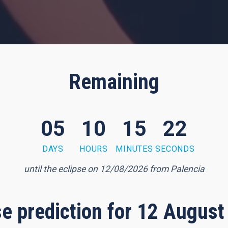
Remaining
05
10
15
20
DAYS
HOURS
MINUTES
SECONDS
until the eclipse on 12/08/2026 from Palencia
pse prediction for 12 August