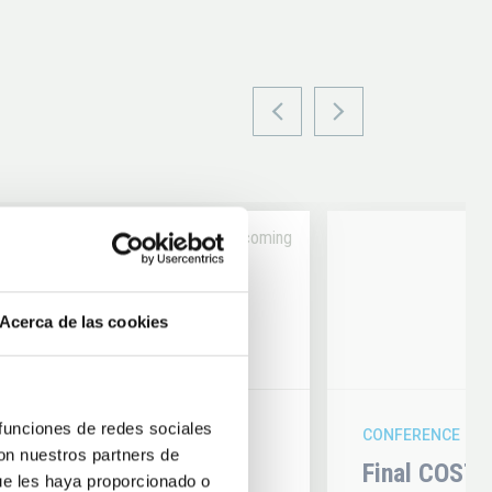
Upcoming
14
Acerca de las cookies
6
AUG
26
 funciones de redes sociales
CONFERENCE
con nuestros partners de
hysics 2026
Final COST 
ue les haya proporcionado o