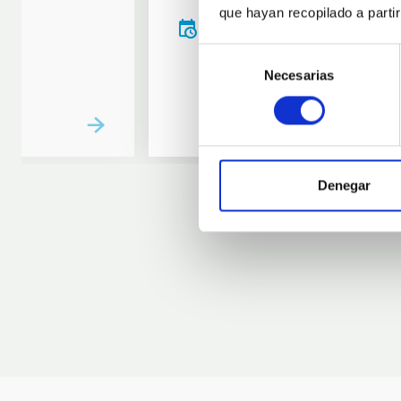
que hayan recopilado a parti
20:00
00:00
Selección
Necesarias
de
consentimiento
Denegar