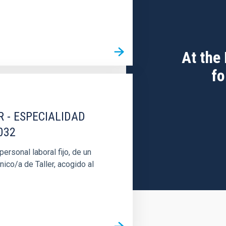
At the
fo
R - ESPECIALIDAD
032
rsonal laboral fijo, de un
nico/a de Taller, acogido al