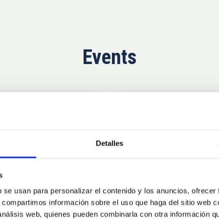
Events
Upcoming
11
10
Detalles
AUG
26
AUG
2
s
b se usan para personalizar el contenido y los anuncios, ofrecer
CONFERENCE
s, compartimos información sobre el uso que haga del sitio web 
se Agosto 2026
Substellar Astrop
 análisis web, quienes pueden combinarla con otra información q