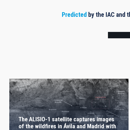
Predicted
by the IAC and t
Frame
The ALISIO-1 satellite captures images
of the wildfires in Ávila and Madrid with