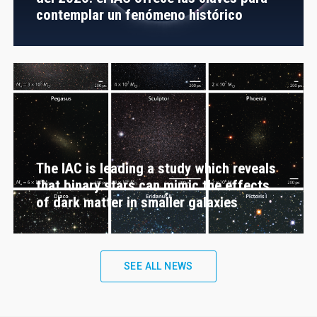
contemplar un fenómeno histórico
The IAC is leading a study which reveals
that binary stars can mimic the effects
of dark matter in smaller galaxies
SEE ALL NEWS