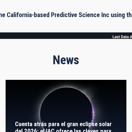
he California-based Predictive Science Inc using 
News
Cuenta atrás para el gran eclipse solar
del 2026: el IAC ofrece las claves para