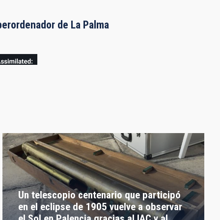
uperordenador de La Palma
Un telescopio centenario que participó
en el eclipse de 1905 vuelve a observar
el Sol en Palencia gracias al IAC y al