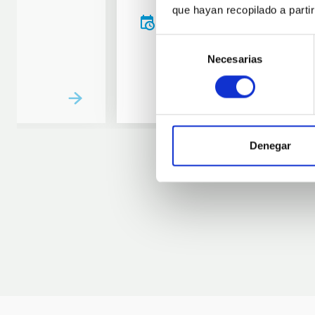
que hayan recopilado a parti
20:00
00:00
Selección
Necesarias
de
consentimiento
Denegar