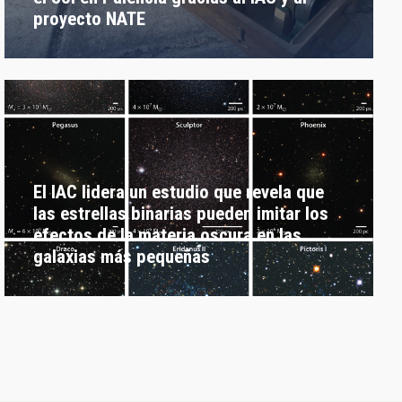
proyecto NATE
El IAC lidera un estudio que revela que
las estrellas binarias pueden imitar los
efectos de la materia oscura en las
galaxias más pequeñas