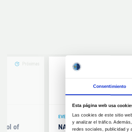
Próximas
08
Consentimiento
6
AUG
26
Esta página web usa cookie
Las cookies de este sitio we
EVENTO ASTRONÓMICO
y analizar el tráfico. Ademá
hool of
NATE en Palencia - Eclip
redes sociales, publicidad y