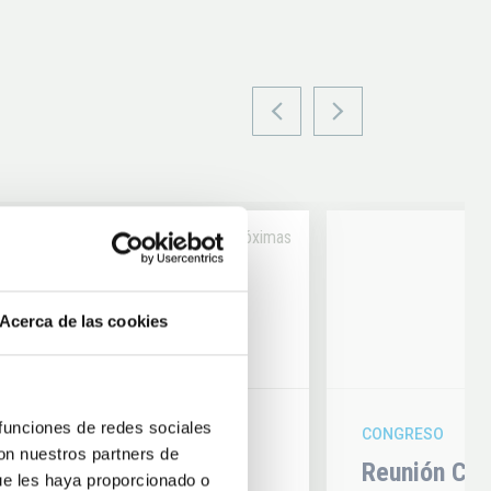
Próximas
14
Acerca de las cookies
6
AUG
26
 funciones de redes sociales
CONGRESO
con nuestros partners de
hysics 2026
Reunión Con
ue les haya proporcionado o