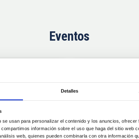
Eventos
Próximas
11
10
Detalles
AUG
26
AUG
2
s
b se usan para personalizar el contenido y los anuncios, ofrecer
CONGRESO
s, compartimos información sobre el uso que haga del sitio web 
se Agosto 2026
Substellar Astrop
 análisis web, quienes pueden combinarla con otra información q