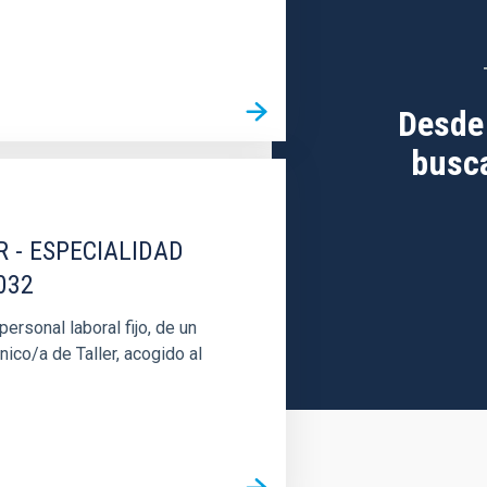
Desde
busca
R - ESPECIALIDAD
032
rsonal laboral fijo, de un
nico/a de Taller, acogido al