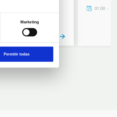
01:00
01
Marketing
Permitir todas