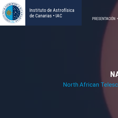
Pasar
al
Instituto de Astrofísica
contenido
de Canarias • IAC
PRESENTACIÓN
principal
Navega
principa
NA
North African Teles