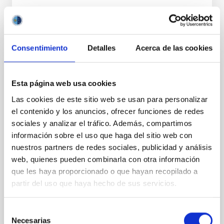
Consentimiento
Detalles
Acerca de las cookies
PERMANENT (OPEN TO PUBLIC)
Esta página web usa cookies
UN CONTRATO - TÉCNICO/A
Las cookies de este sitio web se usan para personalizar
MANTENIMIENTO GENERAL
el contenido y los anuncios, ofrecer funciones de redes
OBSERVATORIOS (ORM-LA PALMA) - FIJO
sociales y analizar el tráfico. Además, compartimos
LABORAL -PS-2026-031
información sobre el uso que haga del sitio web con
nuestros partners de redes sociales, publicidad y análisis
Se convoca proceso selectivo para el ingreso, como
web, quienes pueden combinarla con otra información
personal laboral fijo, de un puesto de trabajo con la
categoría profesional de Técnico/a Mantenimiento
que les haya proporcionado o que hayan recopilado a
General, acogido a Convenio y que tendrá
partir del uso que haya hecho de sus servicios.
Selección
Necesarias
de