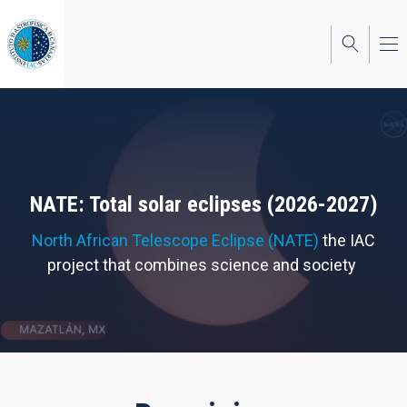
Skip
to
main
content
NATE: Total solar eclipses (2026-2027)
North African Telescope Eclipse (NATE)
the IAC
project that combines science and society