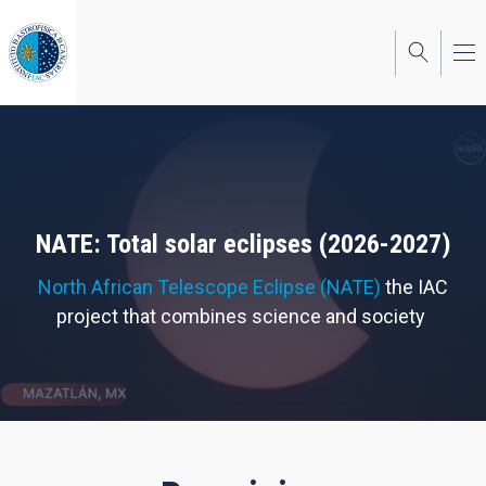
Skip
to
main
content
NATE: Total solar eclipses (2026-2027)
North African Telescope Eclipse (NATE)
the IAC
project that combines science and society