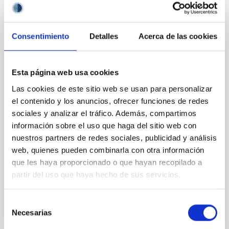
Consentimiento
Detalles
Acerca de las cookies
PERMANENT (OPEN TO PUBLIC)
Esta página web usa cookies
UN CONTRATO - TÉCNICO/A DE TALLER -
Las cookies de este sitio web se usan para personalizar
ESPECIALIDAD MECÁNICA- FIJO
el contenido y los anuncios, ofrecer funciones de redes
LABORAL - PS-2026-032
sociales y analizar el tráfico. Además, compartimos
información sobre el uso que haga del sitio web con
Se convoca proceso selectivo para el ingreso, como
nuestros partners de redes sociales, publicidad y análisis
personal laboral fijo, de un puesto de trabajo con la
categoría profesional de Técnico/a de Taller, acogido
web, quienes pueden combinarla con otra información
al Convenio y que tendrá, entre otras
que les haya proporcionado o que hayan recopilado a
partir del uso que haya hecho de sus servicios.
Selección
Necesarias
de
consentimiento