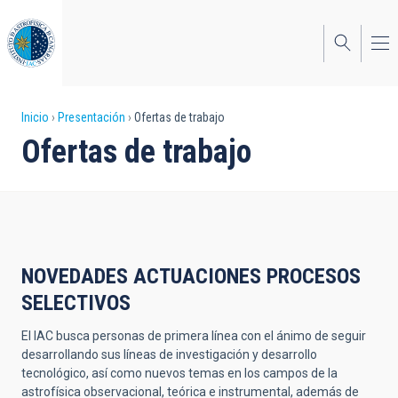
Pasar
al
contenido
principal
Sobrescribir
Inicio
Presentación
Ofertas de trabajo
Ofertas de trabajo
enlaces
de
ayuda
a
la
NOVEDADES ACTUACIONES PROCESOS
SELECTIVOS
navegación
El IAC busca personas de primera línea con el ánimo de seguir
desarrollando sus líneas de investigación y desarrollo
tecnológico, así como nuevos temas en los campos de la
astrofísica observacional, teórica e instrumental, además de