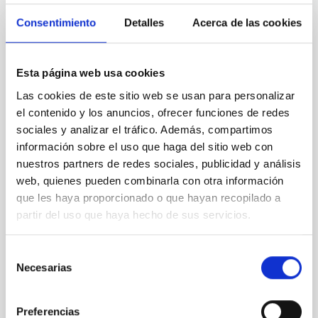
FECHA DE PUBLICACIÓN (MAX)
Consentimiento
Detalles
Acerca de las cookies
FIJO TURNO LIBRE
Un contrato - Técnico/a de Taller -
Esta página web usa cookies
ORDENAR POR
ORDEN
Especialidad Mecánica- Fijo Laboral - PS-
Las cookies de este sitio web se usan para personalizar
2026-032
el contenido y los anuncios, ofrecer funciones de redes
sociales y analizar el tráfico. Además, compartimos
Se convoca proceso selectivo para el ingreso, como
información sobre el uso que haga del sitio web con
personal laboral fijo, de un puesto de trabajo con la
nuestros partners de redes sociales, publicidad y análisis
categoría profesional de Técnico/a de Taller, acogido
al Convenio y que tendrá, entre otras, las siguientes
web, quienes pueden combinarla con otra información
funciones: Realización de trabajos de fabricación
que les haya proporcionado o que hayan recopilado a
mecánica, ajuste y montaje de piezas y conjuntos,
partir del uso que haya hecho de sus servicios.
empleando máquinas herramienta
Fecha de publicación
13/07/2026
Selección
Necesarias
Plazo de presentación hasta el
10/08/2026
de
consentimiento
Abierto
Preferencias