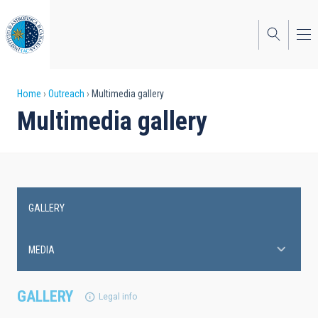
Skip
to
main
content
Breadcrumb
Home
Outreach
Multimedia gallery
Multimedia gallery
GALLERY
Main
navigation
MEDIA
GALLERY
Legal info