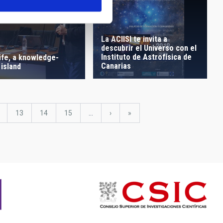
La ACIISI te invita a
descubrir el Universo con el
Instituto de Astrofísica de
ife, a knowledge-
Canarias
island
ge
Page
13
Page
14
Page
15
…
Next
›
last
»
page
page