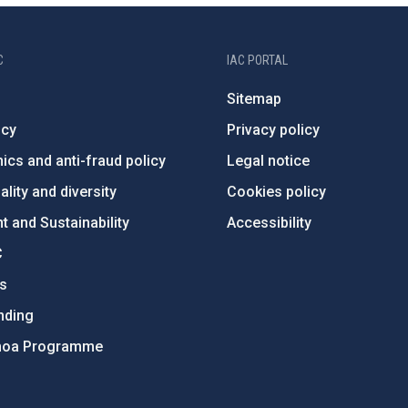
C
IAC PORTAL
Sitemap
ncy
Privacy policy
ics and anti-fraud policy
Legal notice
lity and diversity
Cookies policy
 and Sustainability
Accessibility
C
ts
nding
hoa Programme
s