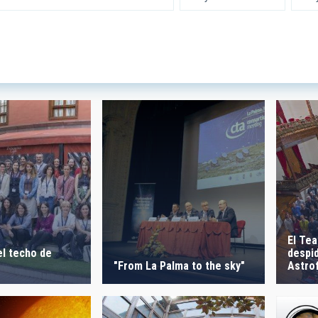
 INSTRUMENTATION
IACTE
SICAL
 ON
SORT BY
El Tea
despid
l techo de
"From La Palma to the sky"
Astro