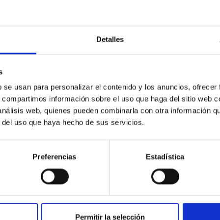
new g
Noviembre, mes de la
 a serpentine
for Ea
divulgación científica
Detalles
s
b se usan para personalizar el contenido y los anuncios, ofrecer
s, compartimos información sobre el uso que haga del sitio web 
 análisis web, quienes pueden combinarla con otra información q
r del uso que haya hecho de sus servicios.
Studen
es del IAC
de La
n el próximo
Calendario astronómico
bright
sde Luxor
2018
Andro
Preferencias
Estadística
Permitir la selección