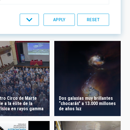
C LINES
ORDER
tro Circo de Marte
Dos galaxias muy brillantes
e a la élite de la
“chocarán” a 13.000 millones
física en rayos gamma
de años luz