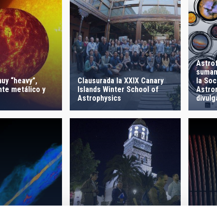
Astrof
suman
uy “heavy”,
Clausurada la XXIX Canary
la So
nte metálico y
Islands Winter School of
Astro
Astrophysics
divulg
First 
om the centre of