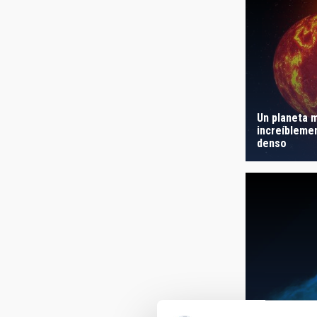
Un planeta m
increíbleme
denso
Emission fr