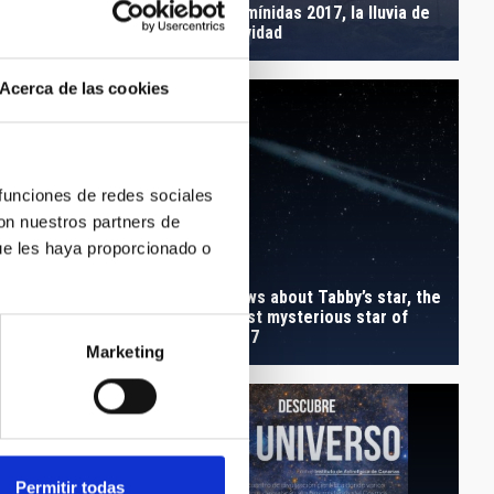
eneration of hunters
Gemínidas 2017, la lluvia de
rth-like planets
Navidad
Acerca de las cookies
 funciones de redes sociales
con nuestros partners de
ue les haya proporcionado o
ts of the Universidad
News about Tabby’s star, the
 Laguna discover the
most mysterious star of
est nova inside the
2017
meda Galaxy of 2017
Marketing
Permitir todas