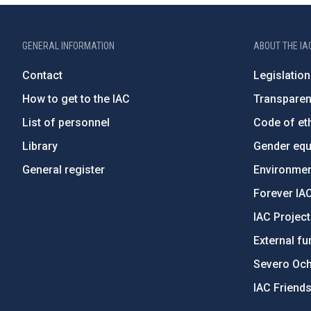
GENERAL INFORMATION
ABOUT THE IA
Contact
Legislation
How to get to the IAC
Transpare
List of personnel
Code of eth
Library
Gender equa
General register
Environment
Forever IA
IAC Projec
External fu
Severo Oc
IAC Friend