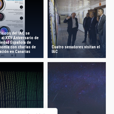
ísicos del IAC se
 al XXV Aniversario de
ciedad Española de
Cuatro senadores visitan el
nomía con charlas de
IAC
ación en Canarias
light of ESPRESSO: a