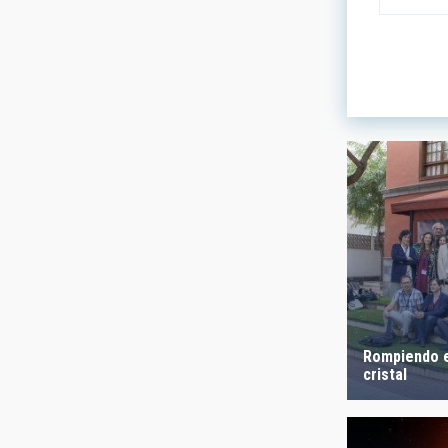
LINES OF
ASTROPHY
- Any -
AUTHORED
Rompiendo e
cristal