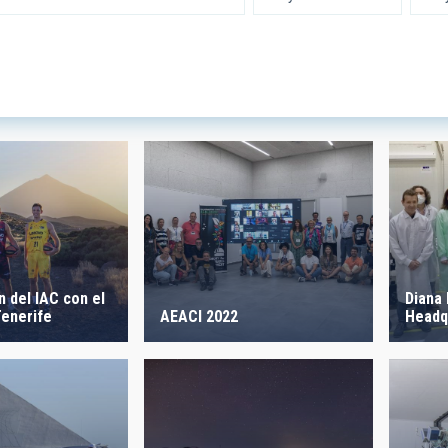
 INSTRUMENTATION
IACTE
SICAL
 ON
SORT BY
 del IAC con el
Diana 
AEACI 2022
enerife
Headq