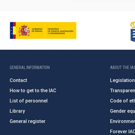
GENERAL INFORMATION
ABOUT THE IA
Contact
Legislation
How to get to the IAC
Transpare
List of personnel
Code of eth
Library
Gender equa
General register
Environment
Forever IA