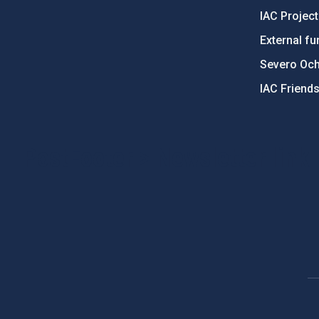
IAC Projec
External fu
Severo Oc
IAC Friend
PostFooter > Newsletter link