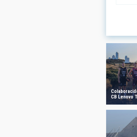
LINES OF
ASTROPHY
- Any -
AUTHORED
Colaboración
CB Lenovo T