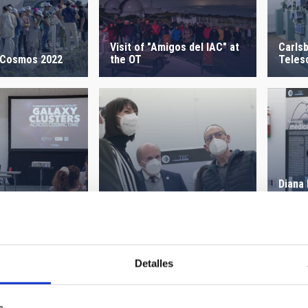
Visit of "Amigos del IAC" at
Carls
 Cosmos 2022
the OT
Teles
Diana
Visit of Science Minister -
the G
NRT
ol 2021
the I
Detalles