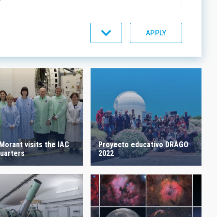
C LINES
ORDER
Proyecto educativo DRAGO
Morant visits the IAC
2022
uarters