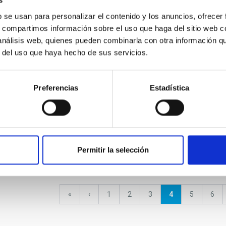
s
b se usan para personalizar el contenido y los anuncios, ofrecer
Placement of the four legs
Cosmo
of the test cryostat in the
s, compartimos información sobre el uso que haga del sitio web 
Astro
AIV room of the IAC
 análisis web, quienes pueden combinarla con otra información q
r del uso que haya hecho de sus servicios.
Preferencias
Estadística
ay and the Local
Stellar and Interstellar
Exopl
Physics
Solar
Permitir la selección
First
«
Previous
‹
Page
1
Page
2
Page
3
Current
4
Page
5
Pag
6
page
page
page