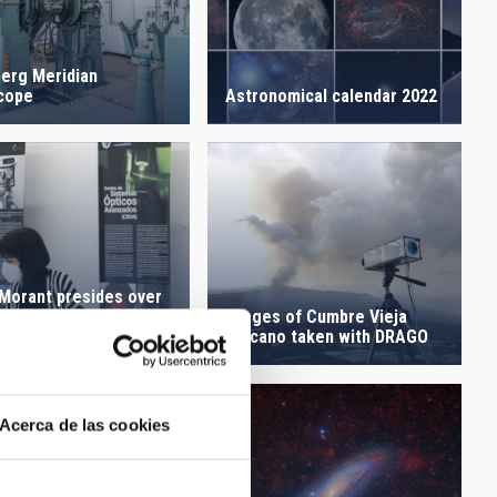
berg Meridian
cope
Astronomical calendar 2022
 Morant presides over
Images of Cumbre Vieja
overning Council of
Volcano taken with DRAGO
AC
Acerca de las cookies