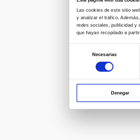
Esta página web usa cookie
Las cookies de este sitio we
y analizar el tráfico. Ademá
IACTec 360
redes sociales, publicidad y
que hayan recopilado a parti
Selección
Necesarias
de
consentimiento
The Milky W
Group
Denegar
Pagination