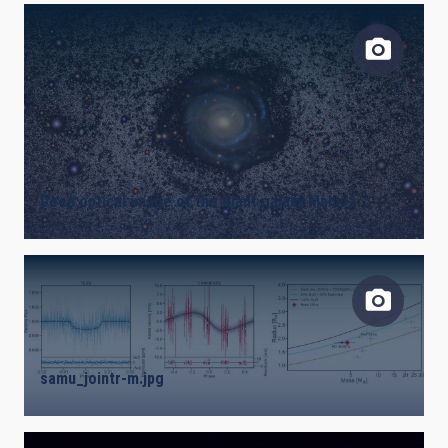
Deep optical image of the giant galaxy Malin 2
samu_jointr-m.jpg