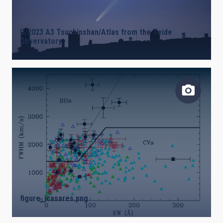
C/2023 A3 Tsuchinshan/Atlas from the Teide
AUTHORED ON
SORT BY
ORDER
Observatory
figure_jcasares.png