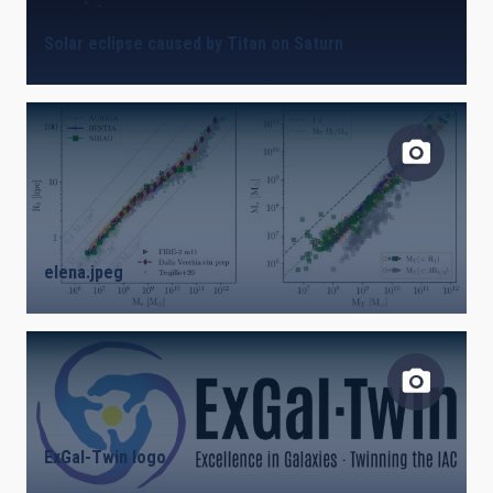
Solar eclipse caused by Titan on Saturn
elena.jpeg
ExGal-Twin logo