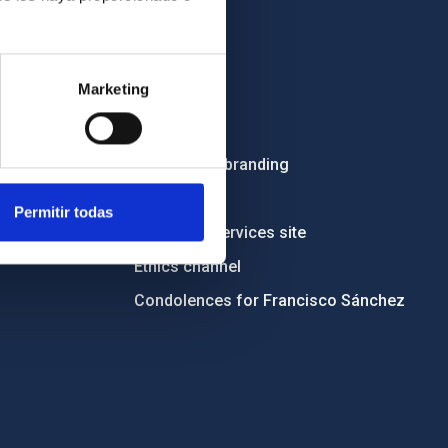
OTHER LINKS
Marketing
Employment
Tenders
Institutional branding
RSS
Permitir todas
Electronic services site
Ethics channel
Condolences for Francisco Sánchez