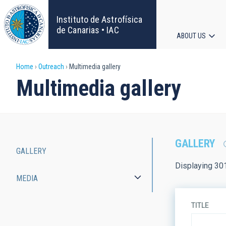
Skip
to
Instituto de Astrofísica
main
de Canarias • IAC
ABOUT US
content
Main
Breadcrumb
Home
Outreach
Multimedia gallery
navigat
Multimedia gallery
GALLERY
GALLERY
Main
Displaying 30
MEDIA
navigation
TITLE