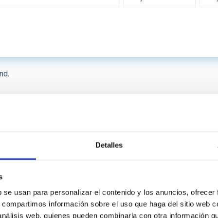
 INSTRUMENTATION
IACTE
nd.
SICAL
First
«
Previous
‹
…
Page
8
Page
9
Page
10
Page
11
page
page
 ON
SORT BY
Detalles
s
b se usan para personalizar el contenido y los anuncios, ofrecer
s, compartimos información sobre el uso que haga del sitio web 
 análisis web, quienes pueden combinarla con otra información q