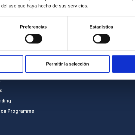
r del uso que haya hecho de sus servicios.
C
IAC PORTAL
Preferencias
Estadística
Sitemap
ncy
Privacy policy
ics and anti-fraud policy
Legal notice
lity and diversity
Cookies policy
Permitir la selección
 and Sustainability
Accessibility
C
ts
nding
hoa Programme
s