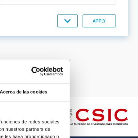
C LINES
Page
12
Page
13
Page
14
Page
15
Current
16
page
ORDER
Acerca de las cookies
 funciones de redes sociales
con nuestros partners de
ue les haya proporcionado o