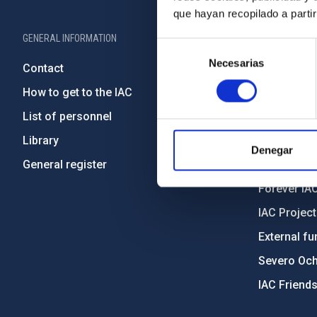
que hayan recopilado a parti
GENERAL INFORMATION
ABOUT THE IA
Selección
Necesarias
de
Contact
Legislation
consentimiento
How to get to the IAC
Transpare
List of personnel
Code of eth
Library
Gender equa
Denegar
General register
Environment
Forever IA
IAC Projec
External fu
Severo Oc
IAC Friend