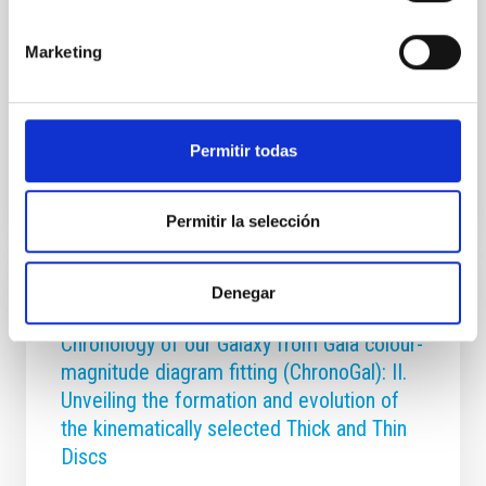
formation. This scientific expedition has delivered its
first results with the observation of the TOI-421
planetary system. Analysis of this system reveals a
Marketing
surprisingly inclined orbital architecture, offering new
insights into the chaotic history of
Advertised on
09/16/2025 - 12:16:42
Permitir todas
Permitir la selección
Denegar
RESEARCH NEWS
Chronology of our Galaxy from Gaia colour-
magnitude diagram fitting (ChronoGal): II.
Unveiling the formation and evolution of
the kinematically selected Thick and Thin
Discs