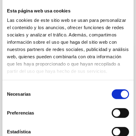
Key Problems in Astronomy
Esta página web usa cookies
Las cookies de este sitio web se usan para personalizar
el contenido y los anuncios, ofrecer funciones de redes
It may interest you
sociales y analizar el tráfico. Además, compartimos
información sobre el uso que haga del sitio web con
nuestros partners de redes sociales, publicidad y análisis
PRESS RELEASE
web, quienes pueden combinarla con otra información
que les haya proporcionado o que hayan recopilado a
The IAC participates in a complex
partir del uso que haya hecho de sus servicios.
observation campaign to unravel the
enigmatic 'Neptunian desert'
Selección
An international scientific team, including members
Necesarias
de
of the Instituto de Astrofísica de Canarias (IAC), has
consentimiento
launched an ambitious program to map exoplanets
located around the Neptunian Desert —a region
Preferencias
around stars where planets the size of Neptune are
very rare— in order to better understand the
mechanisms of planetary system evolution and
Estadística