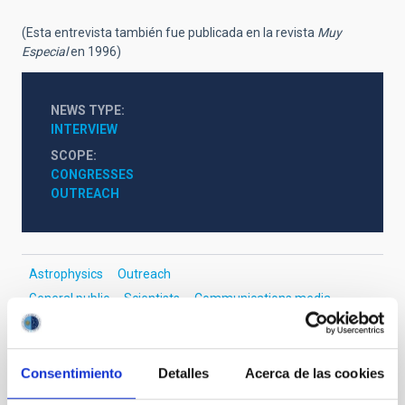
(Esta entrevista también fue publicada en la revista
Muy
Especial
en 1996)
NEWS TYPE
INTERVIEW
SCOPE
CONGRESSES
OUTREACH
Astrophysics
Outreach
General public
Scientists
Communications media
Cosmology & Astroparticles (CYA, CTA)
Formation & Evolution of Galaxies (FYEG)
Visible instrumentation
Telescopes
Consentimiento
Detalles
Acerca de las cookies
Hubble constant
Dark matter