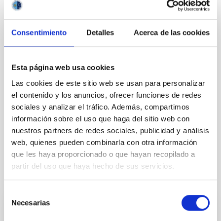
investigación de Canarias, y permitir que instituciones y
universidades canarias “también puedan competir en igualdad
de condiciones”.
Consentimiento
Detalles
Acerca de las cookies
En la reunión se ha aprobado la previsión del presupuesto del
IAC para 2024 que asciende a cerca de 23 millones de euros, de
los cuales 17 millones corresponderían al Ministerio de Ciencia,
Esta página web usa cookies
Innovación y Universidades, y 6 millones al Gobierno de
Canarias, y se han tratado otros temas como la asignación de 2
Las cookies de este sitio web se usan para personalizar
millones para el PERTE-CHIP que permitirá la ampliación del
el contenido y los anuncios, ofrecer funciones de redes
nodo de supercomputación del IAC, y la inversión de 1.5
sociales y analizar el tráfico. Además, compartimos
millones para cofinanciar actividades en las infraestructuras
información sobre el uso que haga del sitio web con
ESFRI de los Observatorios de Canarias, en concreto, la red de
nuestros partners de redes sociales, publicidad y análisis
telescopios Cherenkov (CTAO) y el Telescopio Solar Europeo
(EST).
web, quienes pueden combinarla con otra información
que les haya proporcionado o que hayan recopilado a
partir del uso que haya hecho de sus servicios.
Related news
Selección
Necesarias
de
PRESS RELEASE
consentimiento