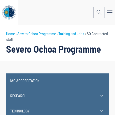
Skip
to
main
content
Breadcrumb
Home
Severo Ochoa Programme
Training and Jobs
SO Contracted
staff
Severo Ochoa Programme
IAC ACCREDITATION
Severo
Ochoa
RESEARCH
Programme
TECHNOLOGY