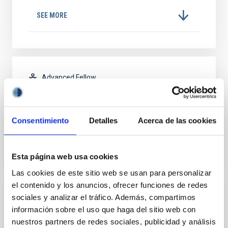
SEE MORE
Advanced Fellow
01/01/2020
-
12/31/2021
Michael Beasley
INVESTIGADOR/A
Consentimiento
Detalles
Acerca de las cookies
POSTDOCTORAL
Formation & Evolution of Galaxies
(FYEG)
Esta página web usa cookies
Las cookies de este sitio web se usan para personalizar
el contenido y los anuncios, ofrecer funciones de redes
sociales y analizar el tráfico. Además, compartimos
Postdoc
información sobre el uso que haga del sitio web con
nuestros partners de redes sociales, publicidad y análisis
Mr.