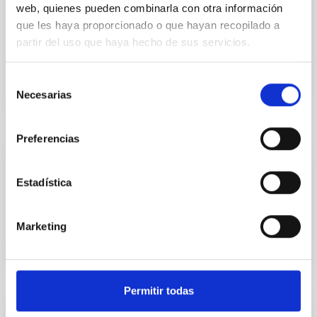
web, quienes pueden combinarla con otra información
Guillaume Frederic Jean Claude
que les haya proporcionado o que hayan recopilado a
Thomas
partir del uso que haya hecho de sus servicios.
Instituto de Astrofísica de Canarias (IAC)
Investigador/a Postdoctoral RC ULL
Selección
The Milky Way and the Local Group (MWLG)
Necesarias
de
consentimiento
Preferencias
Postdoc
Estadística
Mr.
Félix
Gracia Témich
Instituto de Astrofísica de Canarias (IAC)
Ingeniero/a Senior
Marketing
Permitir todas