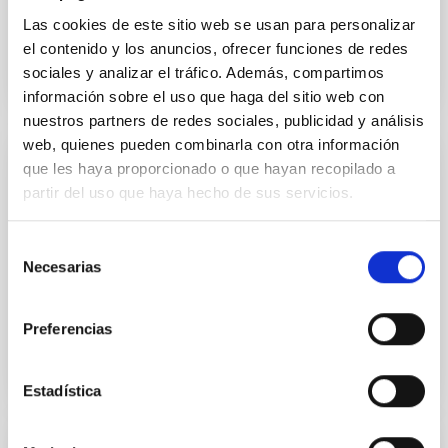
INVESTIGADOR/A
POSTDOCTORAL
Las cookies de este sitio web se usan para personalizar
Formación y Evolución de Galaxias
el contenido y los anuncios, ofrecer funciones de redes
(FYEG)
sociales y analizar el tráfico. Además, compartimos
información sobre el uso que haga del sitio web con
nuestros partners de redes sociales, publicidad y análisis
web, quienes pueden combinarla con otra información
que les haya proporcionado o que hayan recopilado a
Contrato Postdoctoral
partir del uso que haya hecho de sus servicios.
Mr.
Selección
Guillaume Frederic Jean Claude
Necesarias
de
Thomas
consentimiento
Instituto de Astrofísica de Canarias (IAC)
Investigador/a Postdoctoral RC ULL
Preferencias
The Milky Way and the Local Group (MWLG)
Estadística