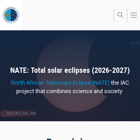
Skip
to
main
content
NATE: Total solar eclipses (2026-2027)
North African Telescope Eclipse (NATE)
the IAC
project that combines science and society