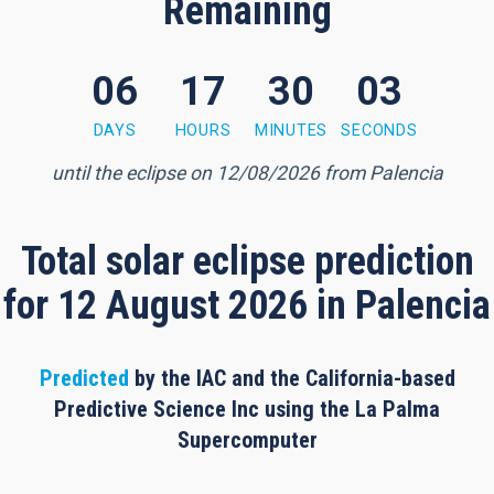
Remaining
06
17
30
02
urs, 30 minutes
DAYS
HOURS
MINUTES
SECONDS
until the eclipse on 12/08/2026 from Palencia
Total solar eclipse prediction
for 12 August 2026 in Palencia
Predicted
by the IAC and the California-based
Predictive Science Inc using the La Palma
Supercomputer