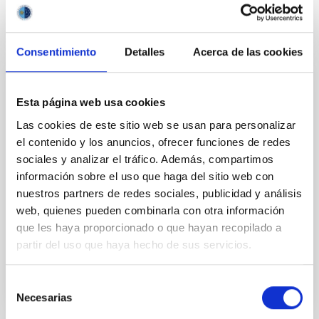
Consentimiento
Detalles
Acerca de las cookies
PERMANENT (OPEN TO PUBLIC)
Esta página web usa cookies
UN CONTRATO - TÉCNICO/A DE TALLER -
Las cookies de este sitio web se usan para personalizar
ESPECIALIDAD MECÁNICA- FIJO
el contenido y los anuncios, ofrecer funciones de redes
LABORAL - PS-2026-032
sociales y analizar el tráfico. Además, compartimos
información sobre el uso que haga del sitio web con
Se convoca proceso selectivo para el ingreso, como
nuestros partners de redes sociales, publicidad y análisis
personal laboral fijo, de un puesto de trabajo con la
categoría profesional de Técnico/a de Taller, acogido
web, quienes pueden combinarla con otra información
al Convenio y que tendrá, entre otras
que les haya proporcionado o que hayan recopilado a
partir del uso que haya hecho de sus servicios.
Selección
Necesarias
de
consentimiento