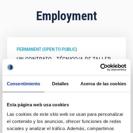
Employment
PERMANENT (OPEN TO PUBLIC)
UN CONTRATO - TÉCNICO/A DE TALLER -
ESPECIALIDAD MECÁNICA- FIJO
LABORAL - PS-2026-032
Consentimiento
Detalles
Acerca de las cookies
Se convoca proceso selectivo para el ingreso, como
personal laboral fijo, de un puesto de trabajo con la
categoría profesional de Técnico/a de Taller, acogido
al Convenio y que tendrá, entre otras
Esta página web usa cookies
Las cookies de este sitio web se usan para personalizar
el contenido y los anuncios, ofrecer funciones de redes
sociales y analizar el tráfico. Además, compartimos