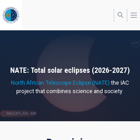
Skip
to
main
content
NATE: Total solar eclipses (2026-2027)
North African Telescope Eclipse (NATE)
the IAC
project that combines science and society