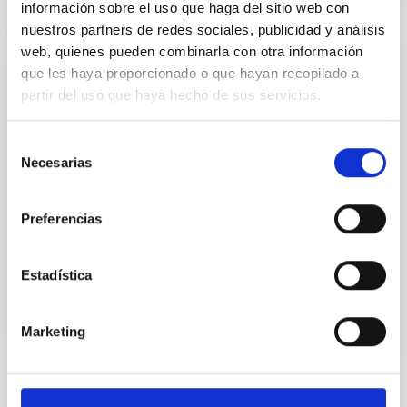
información sobre el uso que haga del sitio web con
nuestros partners de redes sociales, publicidad y análisis
web, quienes pueden combinarla con otra información
PERMANENT (OPEN TO PUBLIC)
que les haya proporcionado o que hayan recopilado a
partir del uso que haya hecho de sus servicios.
UN CONTRATO - TÉCNICO/A
MANTENIMIENTO GENERAL
OBSERVATORIOS (ORM-LA PALMA) - FIJO
Selección
Necesarias
de
LABORAL -PS-2026-031
consentimiento
Se convoca proceso selectivo para el ingreso, como
Preferencias
personal laboral fijo, de un puesto de trabajo con la
categoría profesional de Técnico/a Mantenimiento
General, acogido a Convenio y que tendrá
Estadística
Marketing