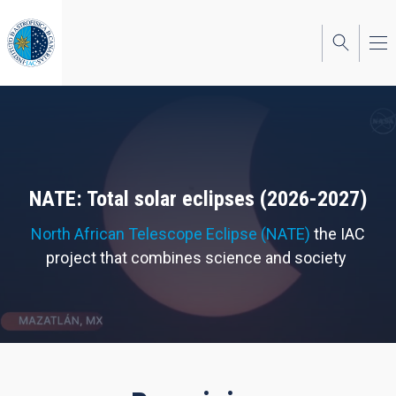
Skip
to
main
content
NATE: Total solar eclipses (2026-2027)
North African Telescope Eclipse (NATE)
the IAC
project that combines science and society