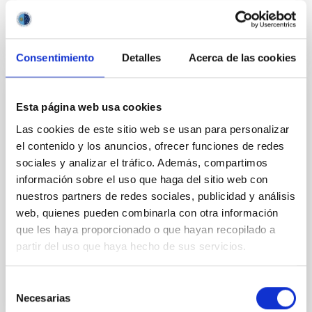
Consentimiento
Detalles
Acerca de las cookies
PERMANENT (OPEN TO PUBLIC)
Esta página web usa cookies
UN CONTRATO - TÉCNICO/A DE TALLER -
Las cookies de este sitio web se usan para personalizar
ESPECIALIDAD MECÁNICA- FIJO
el contenido y los anuncios, ofrecer funciones de redes
sociales y analizar el tráfico. Además, compartimos
LABORAL - PS-2026-032
información sobre el uso que haga del sitio web con
Se convoca proceso selectivo para el ingreso, como
nuestros partners de redes sociales, publicidad y análisis
personal laboral fijo, de un puesto de trabajo con la
web, quienes pueden combinarla con otra información
categoría profesional de Técnico/a de Taller, acogido
que les haya proporcionado o que hayan recopilado a
al Convenio y que tendrá, entre otras
partir del uso que haya hecho de sus servicios.
Selección
Necesarias
de