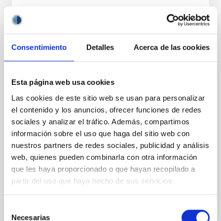
Consentimiento
Detalles
Acerca de las cookies
PERMANENT (OPEN TO PUBLIC)
Esta página web usa cookies
UN CONTRATO - TÉCNICO/A
Las cookies de este sitio web se usan para personalizar
MANTENIMIENTO GENERAL
el contenido y los anuncios, ofrecer funciones de redes
OBSERVATORIOS (ORM-LA PALMA) - FIJO
sociales y analizar el tráfico. Además, compartimos
LABORAL -PS-2026-031
información sobre el uso que haga del sitio web con
nuestros partners de redes sociales, publicidad y análisis
Se convoca proceso selectivo para el ingreso, como
web, quienes pueden combinarla con otra información
personal laboral fijo, de un puesto de trabajo con la
categoría profesional de Técnico/a Mantenimiento
que les haya proporcionado o que hayan recopilado a
General, acogido a Convenio y que tendrá
partir del uso que haya hecho de sus servicios.
Selección
Necesarias
de