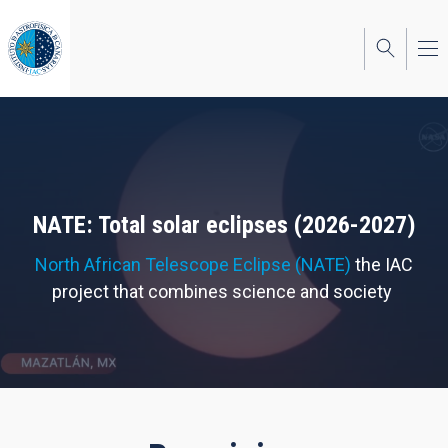
Skip
to
main
content
NATE: Total solar eclipses (2026-2027)
North African Telescope Eclipse (NATE)
the IAC
project that combines science and society