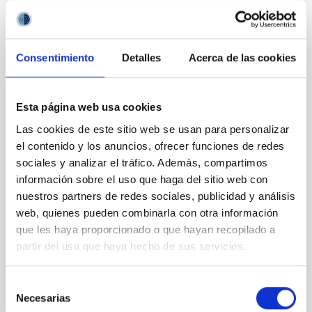
Consentimiento
Detalles
Acerca de las cookies
PERMANENT (OPEN TO PUBLIC)
Esta página web usa cookies
UN CONTRATO - TÉCNICO/A DE TALLER -
Las cookies de este sitio web se usan para personalizar
ESPECIALIDAD MECÁNICA- FIJO
el contenido y los anuncios, ofrecer funciones de redes
sociales y analizar el tráfico. Además, compartimos
LABORAL - PS-2026-032
información sobre el uso que haga del sitio web con
Se convoca proceso selectivo para el ingreso, como
nuestros partners de redes sociales, publicidad y análisis
personal laboral fijo, de un puesto de trabajo con la
web, quienes pueden combinarla con otra información
categoría profesional de Técnico/a de Taller, acogido
que les haya proporcionado o que hayan recopilado a
al Convenio y que tendrá, entre otras
partir del uso que haya hecho de sus servicios.
Selección
Necesarias
de