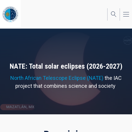
Skip
to
main
content
NATE: Total solar eclipses (2026-2027)
North African Telescope Eclipse (NATE)
the IAC
project that combines science and society