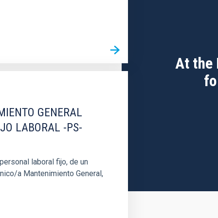
At the
fo
IMIENTO GENERAL
IJO LABORAL -PS-
rsonal laboral fijo, de un
cnico/a Mantenimiento General,