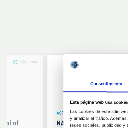
Upcoming
08
Consentimiento
6
AUG
26
Esta página web usa cookie
Las cookies de este sitio we
ASTRONOMICAL EVENT
y analizar el tráfico. Ademá
hool of
NATE en Palencia - Eclip
redes sociales, publicidad y