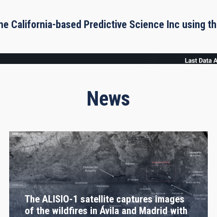
he California-based Predictive Science Inc using 
News
The ALISIO-1 satellite captures images
of the wildfires in Ávila and Madrid with