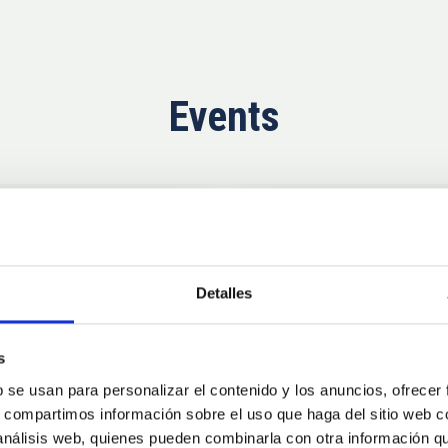
Events
Now
11
10
Detalles
AUG
26
AUG
2
s
b se usan para personalizar el contenido y los anuncios, ofrecer
CONFERENCE
s, compartimos información sobre el uso que haga del sitio web 
se Agosto 2026
Substellar Astrop
 análisis web, quienes pueden combinarla con otra información q