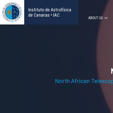
Skip
to
Instituto de Astrofísica
main
de Canarias • IAC
ABOUT US
content
Main
navigat
North African Telesco