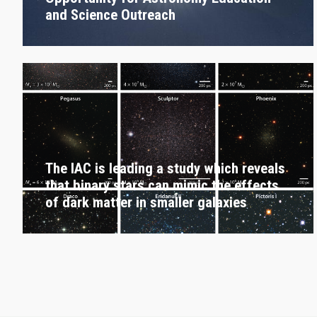
and Science Outreach
The IAC is leading a study which reveals
that binary stars can mimic the effects
of dark matter in smaller galaxies