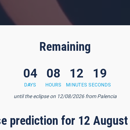
Remaining
04
08
12
18
DAYS
HOURS
MINUTES
SECONDS
until the eclipse on 12/08/2026 from Palencia
pse prediction for 12 August