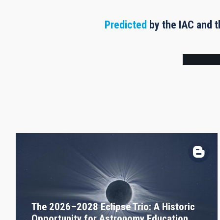
Predicted
by the IAC and t
Frame
The 2026–2028 Eclipse Trio: A Historic
Opportunity for Astronomy Education