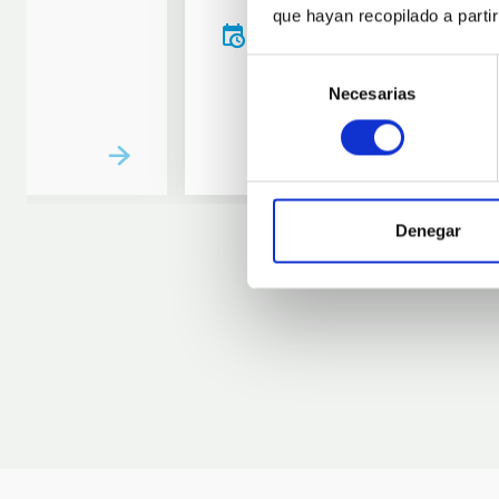
que hayan recopilado a parti
20:00
00:00
Selección
Necesarias
de
consentimiento
Denegar