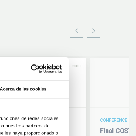
Upcoming
14
Acerca de las cookies
6
AUG
26
 funciones de redes sociales
CONFERENCE
con nuestros partners de
hysics 2026
Final COST 
ue les haya proporcionado o