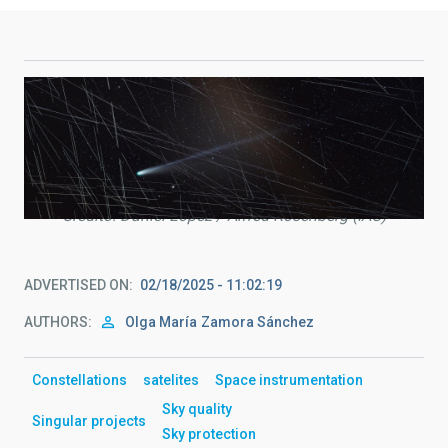
Imagen del cometa C/2025 A6 (Lemmon) en la que se
han dejado sobrepuestas las trazas de los satélites.
Crédito: Daniel López / Alfred Rosenberg (IAC)
ADVERTISED ON
02/18/2025 - 11:02:19
AUTHORS
Olga María
Zamora Sánchez
Constellations
satelites
Space instrumentation
Sky quality
Singular projects
Sky protection