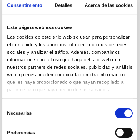
Consentimiento
Detalles
Acerca de las cookies
Esta página web usa cookies
Recent posts
Las cookies de este sitio web se usan para personalizar
The 2026–2028 Eclipse Trio: A Historic Opportunity for
el contenido y los anuncios, ofrecer funciones de redes
Astronomy Education and Science Outreach
sociales y analizar el tráfico. Además, compartimos
The August 12 event in Palencia is part of the “Inclusive
información sobre el uso que haga del sitio web con
Eclipse” initiative
nuestros partners de redes sociales, publicidad y análisis
Cómo los eclipses nos enseñaron a ser libres
web, quienes pueden combinarla con otra información
The NATE Project in Palencia: A Multicultural Event
que les haya proporcionado o que hayan recopilado a
Eclipse Hotspots in Palencia
partir del uso que haya hecho de sus servicios.
Categories
Selección
Necesarias
de
Astrofemales
(20)
consentimiento
Astromania
(42)
Astrophysical rhetoric
(19)
Preferencias
Celestial stories
(4)