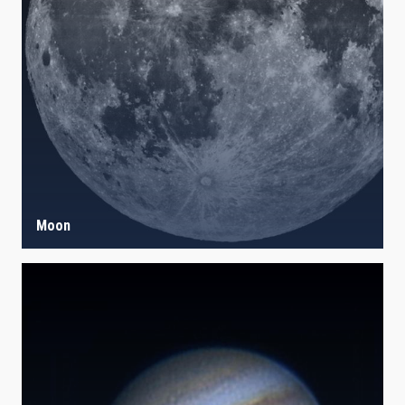
IACTEC LINES
ASTROPHYSICAL
AUTHORED ON
SORT BY
ORDER
Moon