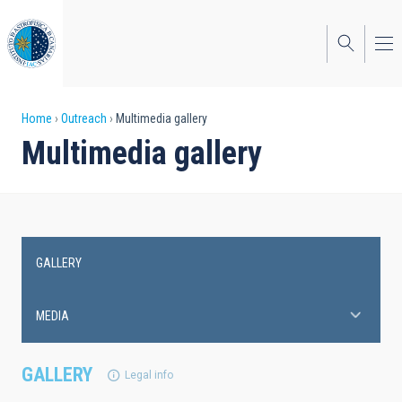
Skip
to
main
content
Breadcrumb
Home
Outreach
Multimedia gallery
Multimedia gallery
GALLERY
Main
navigation
MEDIA
GALLERY
Legal info