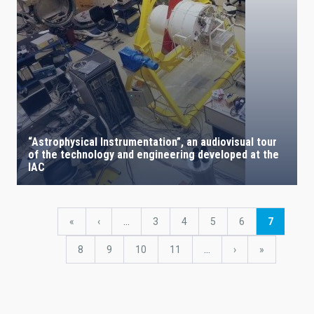
“Astrophysical Instrumentation”, an audiovisual tour
of the technology and engineering developed at the
IAC
Pagination
First
«
Previous
‹
…
Page
3
Page
4
Page
5
Page
6
Current
7
page
page
page
Page
8
Page
9
Page
10
Page
11
…
Next
›
last
»
page
page