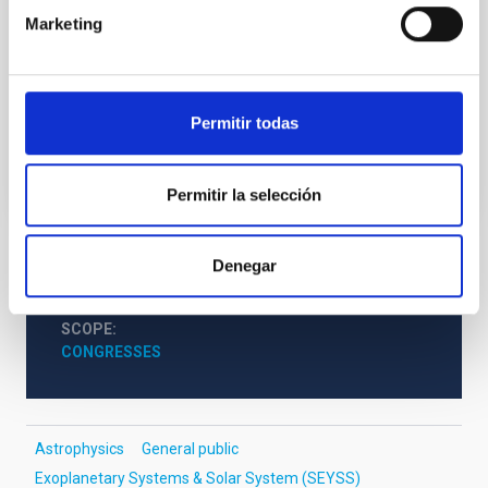
published in the journal Astronomy and Astrophysics.
Marketing
On a cosmic scale, our immediate neighbourhood is
composed of just a few hundred stars and brown
Advertised on
07/22/2022 - 11:24
Permitir todas
Permitir la selección
Denegar
NEWS TYPE
PHOTOMONTAGE
SCOPE
CONGRESSES
Astrophysics
General public
Exoplanetary Systems & Solar System (SEYSS)