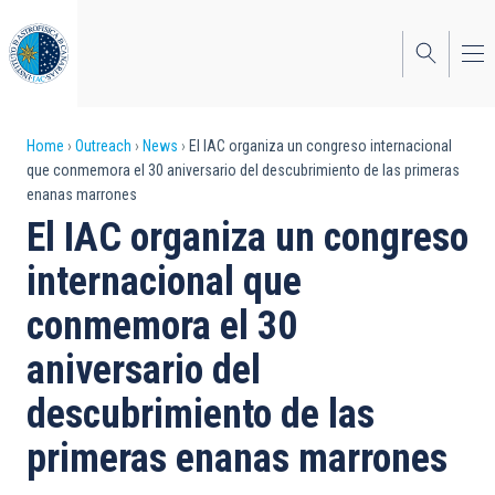
Skip
to
main
content
Breadcrumb
Home
Outreach
News
El IAC organiza un congreso internacional
que conmemora el 30 aniversario del descubrimiento de las primeras
enanas marrones
El IAC organiza un congreso
internacional que
conmemora el 30
aniversario del
descubrimiento de las
primeras enanas marrones