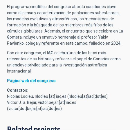
El programa científico del congreso aborda cuestiones clave
como el censo y caracterización de poblaciones subestelares,
los modelos evolutivos y atmosféricos, los mecanismos de
formación y la búsqueda de los miembros más fríos de los
cúmulos globulares. Además, el encuentro que se celebra en La
Gomera incluye un emotivo homenaje al profesor Yakiv
Pavlenko, colega y referente en este campo, fallecido en 2024.
Con este congreso, el IAC celebra uno de los hitos más
relevantes de su historia y refuerza el papel de Canarias como
un enclave privilegiado para la investigación astrofísica
internacional.
Página web del congreso
Contactos:
Nicolas Lodieu,
nlodieu
[at]
iac.es
(nlodieu[at]iac[dot]es)
Victor J. S. Bejar,
victor.bejar
[at]
iac.es
(victor[dot]bejar[at]iac[dot]es)
Related projects