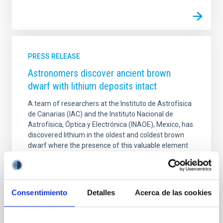
PRESS RELEASE
Astronomers discover ancient brown
dwarf with lithium deposits intact
A team of researchers at the Instituto de Astrofísica
de Canarias (IAC) and the Instituto Nacional de
Astrofísica, Óptica y Electrónica (INAOE), Mexico, has
discovered lithium in the oldest and coldest brown
dwarf where the presence of this valuable element
has been confirmed so far. This substellar object,
called Reid 1B, preserves intact the earliest known
lithium deposit in our cosmic neighbourhood, dating
back to a time before the formation of the binary
Consentimiento
Detalles
Acerca de las cookies
system to which it belongs. The discovery was made
using the OSIRIS spectrograph on the Gran
Telescopio Canarias (GTC), at the Roque de