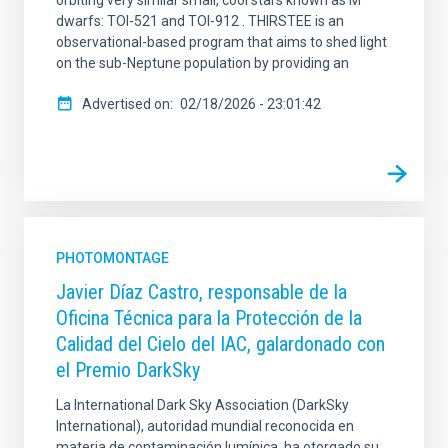
orbiting very similar small, cool stars known as M
dwarfs: TOI-521 and TOI-912 . THIRSTEE is an
observational-based program that aims to shed light
on the sub-Neptune population by providing an
Advertised on
02/18/2026 - 23:01:42
PHOTOMONTAGE
Javier Díaz Castro, responsable de la
Oficina Técnica para la Protección de la
Calidad del Cielo del IAC, galardonado con
el Premio DarkSky
La International Dark Sky Association (DarkSky
International), autoridad mundial reconocida en
materia de contaminación lumínica, ha otorgado su