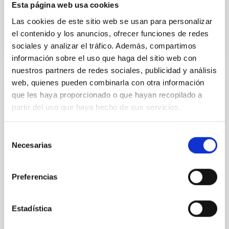
Esta página web usa cookies
Advertised on
11/24/2021 - 17:02
Las cookies de este sitio web se usan para personalizar
el contenido y los anuncios, ofrecer funciones de redes
sociales y analizar el tráfico. Además, compartimos
información sobre el uso que haga del sitio web con
nuestros partners de redes sociales, publicidad y análisis
web, quienes pueden combinarla con otra información
PRESS RELEASE
que les haya proporcionado o que hayan recopilado a
partir del uso que haya hecho de sus servicios.
An ancient brown dwarf in our cosmic
neighbourhood
Selección
A study, led by the Instituto de Astrofísica de
Necesarias
de
Canarias (IAC), has confirmed the presence of an
consentimiento
unusual metal-poor brown dwarf less than 30 light-
years away from the Sun. Its proximity could suggest
Preferencias
a possible overabundance of brown dwarfs formed
in the early stages of the Milky Way. Several
telescopes located at the observatories of Roque de
Estadística
Los Muchachos (La Palma) and Calar Alto (Almería)
have been used in the investigation. The results are