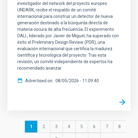
investigador del network del proyecto europeo
UNDARK, recibe el respaldo de un comité
internacional para construir un detector de nueva
generación destinado a la búsqueda directa de
materia oscura de alta frecuencia. El experimento
DALI , liderado por Javier de Miguel, ha superado con
éxito el Preliminary Design Review (PDR), una
evaluación internacional que certifica la madurez
científica y tecnológica del proyecto. Tras esta
revisión, un comité independiente de expertos ha
recomendado avanzar
Advertised on
08/05/2026 - 11:09:40
Pagination
Current
1
Page
2
Page
3
Page
4
Page
5
Page
6
Page
7
Page
8
page