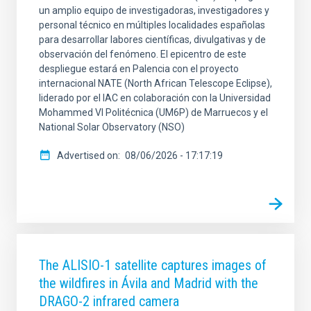
un amplio equipo de investigadoras, investigadores y
SCOPE
personal técnico en múltiples localidades españolas
para desarrollar labores científicas, divulgativas y de
observación del fenómeno. El epicentro de este
despliegue estará en Palencia con el proyecto
LINES OF RESEARCH
internacional NATE (North African Telescope Eclipse),
liderado por el IAC en colaboración con la Universidad
Mohammed VI Politécnica (UM6P) de Marruecos y el
National Solar Observatory (NSO)
ADVERTISED ON
Advertised on
08/06/2026 - 17:17:19
MIN
MAX
The ALISIO-1 satellite captures images of
the wildfires in Ávila and Madrid with the
DRAGO-2 infrared camera