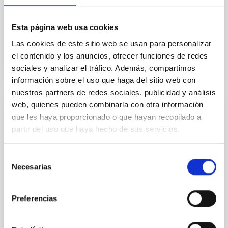
respetando al máximo sus elementos para adaptarlo
y estar listo para incorporarse a las observaciones
Esta página web usa cookies
Advertised on
08/06/2026 - 10:59:43
Las cookies de este sitio web se usan para personalizar
el contenido y los anuncios, ofrecer funciones de redes
sociales y analizar el tráfico. Además, compartimos
información sobre el uso que haga del sitio web con
nuestros partners de redes sociales, publicidad y análisis
web, quienes pueden combinarla con otra información
PRESS RELEASE
que les haya proporcionado o que hayan recopilado a
partir del uso que haya hecho de sus servicios.
The IAC is leading a study which reveals
that binary stars can mimic the effects of
dark matter in smaller galaxies
Selección
Necesarias
de
A team from the Instituto de Astrofísica de Canarias
consentimiento
(IAC) has quantified for the first time the impact that
the motions of binary stars can have on estimates of
Preferencias
dark matter in some of the smallest galaxies in the
universe. The study proposes a new methodology