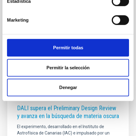
that will make it possible to obtain more precise
Estadística
measurements of the amount of dark matter
present in these systems. The Milky Way, our galaxy,
contains hundreds of billions of stars. However,
Marketing
dozens of much smaller galaxies orbit around it,
dwarf companions that host thousands of times
fewer stars and live embedded within our galaxy
Permitir todas
Advertised on
08/05/2026 - 17:33:40
Permitir la selección
Denegar
GENERAL
DALI supera el Preliminary Design Review
y avanza en la búsqueda de materia oscura
El experimento, desarrollado en el Instituto de
Astrofísica de Canarias (IAC) e impulsado por un