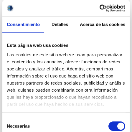
Consentimiento
Detalles
Acerca de las cookies
PERMANENT (OPEN TO PUBLIC)
Esta página web usa cookies
UN CONTRATO - TÉCNICO/A DE TALLER -
Las cookies de este sitio web se usan para personalizar
ESPECIALIDAD MECÁNICA- FIJO
el contenido y los anuncios, ofrecer funciones de redes
sociales y analizar el tráfico. Además, compartimos
LABORAL - PS-2026-032
información sobre el uso que haga del sitio web con
Se convoca proceso selectivo para el ingreso, como
nuestros partners de redes sociales, publicidad y análisis
personal laboral fijo, de un puesto de trabajo con la
web, quienes pueden combinarla con otra información
categoría profesional de Técnico/a de Taller, acogido
que les haya proporcionado o que hayan recopilado a
al Convenio y que tendrá, entre otras
partir del uso que haya hecho de sus servicios.
Selección
Necesarias
de