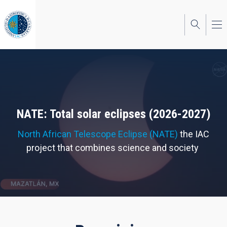
Skip
to
main
content
NATE: Total solar eclipses (2026-2027)
North African Telescope Eclipse (NATE)
the IAC
project that combines science and society