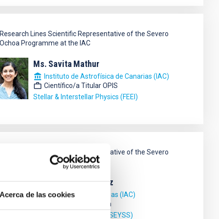
Research Lines Scientific Representative of the Severo
Ochoa Programme at the IAC
Ms.
Savita
Mathur
Instituto de Astrofísica de Canarias (IAC)
Científico/a Titular OPIS
Stellar & Interstellar Physics (FEEI)
Research Lines Scientific Representative of the Severo
Ochoa Programme at the IAC
Jonay Isaí
González Hernández
Acerca de las cookies
Instituto de Astrofísica de Canarias (IAC)
Coodinador/a Área Investigación
planetary Systems & Solar System (SEYSS)