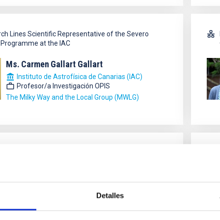
ch Lines Scientific Representative of the Severo
Programme at the IAC
Ms.
Carmen
Gallart Gallart
Instituto de Astrofísica de Canarias (IAC)
Profesor/a Investigación OPIS
The Milky Way and the Local Group (MWLG)
ch Lines Scientific Representative of the Severo
Programme at the IAC
Sr.
Sergio
Simón Díaz
Mr.
Detalles
Instituto de Astrofísica de Canarias (IAC)
Investigador/a Científico/a OPIS
Física estelar e interestelar (FEEI)
Exo