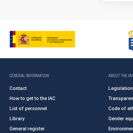
GENERAL INFORMATION
ABOUT THE IA
Contact
Legislation
How to get to the IAC
Transpare
List of personnel
Code of eth
Library
Gender equa
General register
Environment