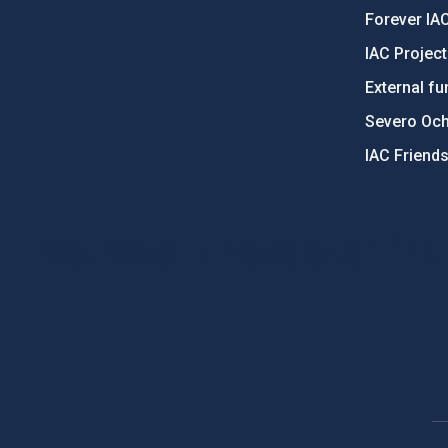
Forever IA
IAC Projec
External fu
Severo Oc
IAC Friend
PostFooter > Newsletter link