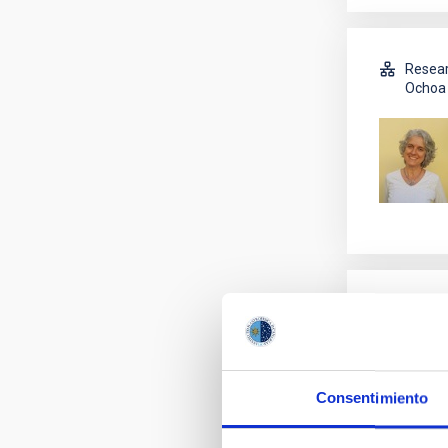
Resear
Ochoa 
Resear
Ochoa 
Consentimiento