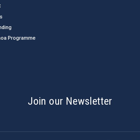
C
ts
nding
hoa Programme
s
Join our Newsletter