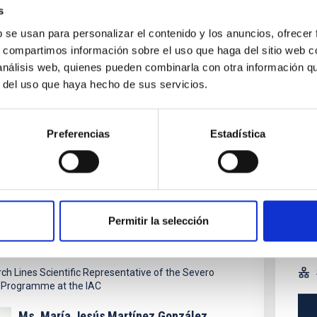
Stel
s
The
b se usan para personalizar el contenido y los anuncios, ofrecer
s, compartimos información sobre el uso que haga del sitio web 
 análisis web, quienes pueden combinarla con otra información q
r del uso que haya hecho de sus servicios.
ch Lines Scientific Representative of the Severo
Programme at the IAC
Preferencias
Estadística
Sr.
Juan Antonio
Belmonte Avilés
Instituto de Astrofísica de Canarias (IAC)
Profesor/a Investigación OPIS
Sistema Solar y Sistemas Planetarios (SEYSS)
Permitir la selección
ch Lines Scientific Representative of the Severo
Programme at the IAC
Ms.
María Jesús
Martínez González