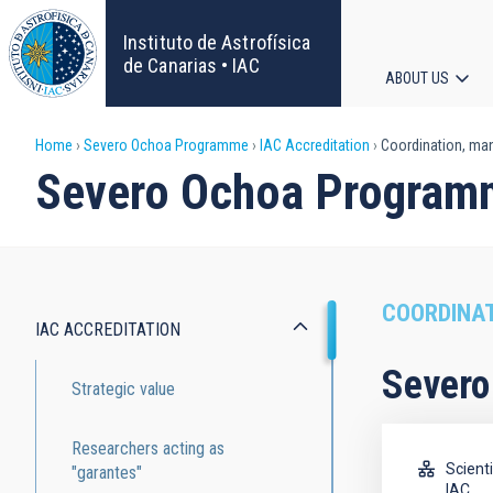
Skip
to
Instituto de Astrofísica
main
de Canarias • IAC
ABOUT US
content
Main
Breadcrumb
Home
Severo Ochoa Programme
IAC Accreditation
Coordination, ma
navigat
Severo Ochoa Program
COORDINA
IAC ACCREDITATION
Severo
Severo
Strategic value
Ochoa
Programme
Researchers acting as
Scient
"garantes"
IAC