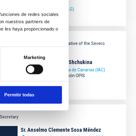
lar & Interstellar Physics (FEEI)
 Milky Way and the Local Group (MWLG)
 funciones de redes sociales
con nuestros partners de
ue les haya proporcionado o
Research Lines Scientific Representative of the Severo
Ochoa Programme at the IAC
Marketing
Sra.
Elena
Khomenko Shchukina
Instituto de Astrofísica de Canarias (IAC)
Profesor/a Investigación OPIS
Física Solar (FS)
Permitir todas
Secretary
Sr.
Anselmo Clemente
Sosa Méndez