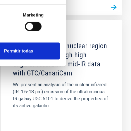
Marketing
PUBLICACIÓN
A deep look at the nuclear region
Permitir todas
of UGC 5101 through high
angular resolution mid-IR data
with GTC/CanariCam
We present an analysis of the nuclear infrared
(IR, 1.6-18 μm) emission of the ultraluminous
IR galaxy UGC 5101 to derive the properties of
its active galactic...