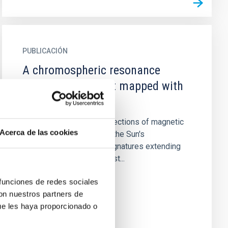
PUBLICACIÓN
A chromospheric resonance
cavity in a sunspot mapped with
seismology
Sunspots are intense collections of magnetic
Acerca de las cookies
fields that pierce through the Sun's
photosphere, with their signatures extending
upwards into the outermost...
 funciones de redes sociales
con nuestros partners de
ue les haya proporcionado o