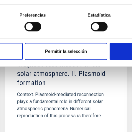
Preferencias
Estadística
PUBLICACIÓN
A comparative study of resistivity
Permitir la selección
models for simulations of
magnetic reconnection in the
solar atmosphere. II. Plasmoid
formation
Context. Plasmoid-mediated reconnection
plays a fundamental role in different solar
atmospheric phenomena. Numerical
reproduction of this process is therefore...