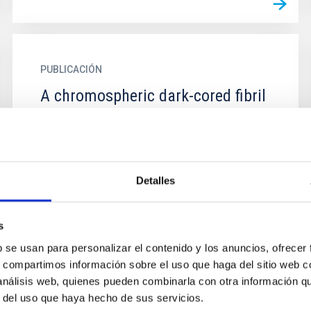
PUBLICACIÓN
A chromospheric dark-cored fibril
in Ca II IR spectra
We investigate the thermodynamical and
magnetic properties of a ``dark-cored" fibril
seen in the chromospheric Ca II IR line at 854.2
Detalles
nm to determine the...
s
b se usan para personalizar el contenido y los anuncios, ofrecer
s, compartimos información sobre el uso que haga del sitio web 
 análisis web, quienes pueden combinarla con otra información q
r del uso que haya hecho de sus servicios.