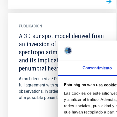
PUBLICACIÓN
A 3D sunspot model derived from
an inversion of
spectropolarimetric observations
and its implications for the
penumbral heating
Consentimiento
Aims:I deduced a 3D sunspot model that is in
full agreement with spectropolarimetric
Esta página web usa cookie
observations, in order to address the question
Las cookies de este sitio we
of a possible penumbral...
y analizar el tráfico. Ademá
redes sociales, publicidad y
que hayan recopilado a parti