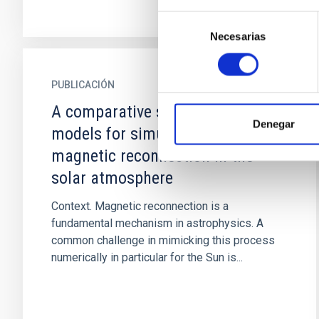
Selección
Necesarias
de
consentimiento
PUBLICACIÓN
A comparative study of resistivity
Denegar
models for simulations of
magnetic reconnection in the
solar atmosphere
Context. Magnetic reconnection is a
fundamental mechanism in astrophysics. A
common challenge in mimicking this process
numerically in particular for the Sun is...