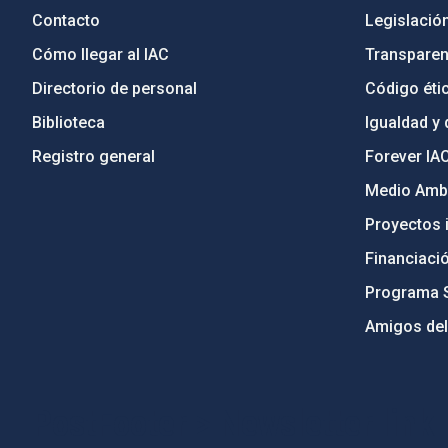
Contacto
Legislació
Cómo llegar al IAC
Transparen
Directorio de personal
Código étic
Biblioteca
Igualdad y 
Registro general
Forever IA
Medio Ambi
Proyectos i
Financiaci
Programa 
Amigos del
PostFooter > Newsletter link