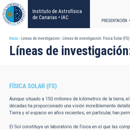
Pasar
al
Instituto de Astrofísica
contenido
de Canarias • IAC
PRESENTACIÓN
principal
Navega
Sobrescribir
Inicio
Lineas de investigacion
Líneas de investigación: Física Solar (FS)
principa
Líneas de investigación
enlaces
de
ayuda
FÍSICA SOLAR (FS)
a
Aunque situado a 150 millones de kilómetros de la tierra, e
la
décadas ha proporcionado una visión increíblemente detallad
Tierra y el espacio en años recientes, en particular, han pe
navegación
El Sol constituye un laboratorio de física en el que las co