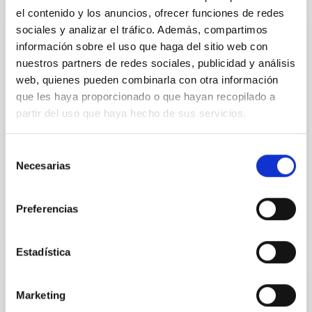
el contenido y los anuncios, ofrecer funciones de redes
sociales y analizar el tráfico. Además, compartimos
NEWS
información sobre el uso que haga del sitio web con
ANTONIN BOUCHEZ: “Todos los
nuestros partners de redes sociales, publicidad y análisis
web, quienes pueden combinarla con otra información
instrumentos del GMT tendrán Óptica
que les haya proporcionado o que hayan recopilado a
Adaptativa”
partir del uso que haya hecho de sus servicios.
En el Observatorio de las Campanas, en el desierto
de Atacama, en Chile, se está construyendo uno de
Selección
los llamados “Telescopios Extremadamente
Necesarias
de
Grandes”: el...
consentimiento
Preferencias
Estadística
NEWS
Marketing