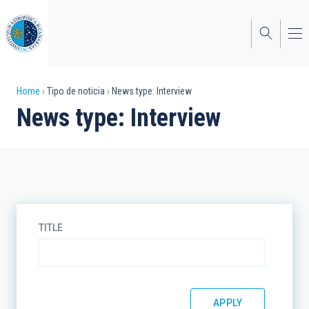
Skip
to
main
content
Breadcrumb
Home
Tipo de noticia
News type: Interview
News type: Interview
TITLE