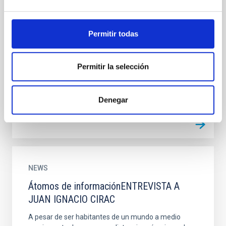
ARTEMIO HERRERO: “Un fotón puede
tardar hasta un millón de años en alcanzar
la superficie solar“
Permitir todas
Hoy se inauguró la XXIX Escuela de Invierno que,
como cada año, organiza el Instituto de Astrofísica
Permitir la selección
de Canarias (IAC). Por este motivo, entrevistamos a
Artemio...
Denegar
NEWS
Átomos de informaciónENTREVISTA A
JUAN IGNACIO CIRAC
A pesar de ser habitantes de un mundo a medio