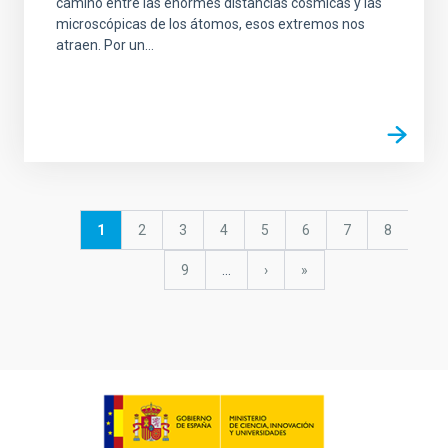
camino entre las enormes distancias cósmicas y las
microscópicas de los átomos, esos extremos nos
atraen. Por un...
Pagination
Current
1
Page
2
Page
3
Page
4
Page
5
Page
6
Page
7
Page
8
page
Page
9
…
Next
›
last
»
page
page