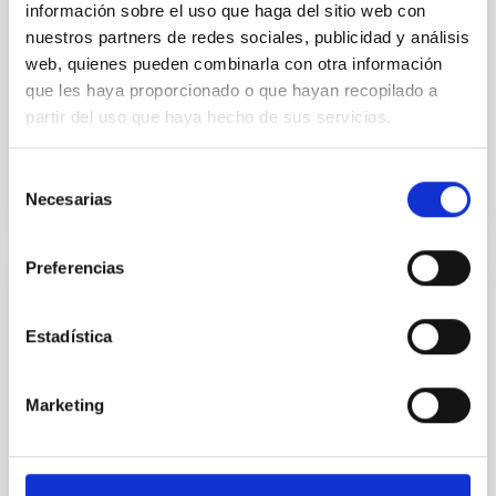
información sobre el uso que haga del sitio web con
nuestros partners de redes sociales, publicidad y análisis
Hoy viernes, 16 de febrero, el Consejo de
Administración de GRANTECAN, la sociedad pública
web, quienes pueden combinarla con otra información
creada para la construcción del "Gran Telescopio
que les haya proporcionado o que hayan recopilado a
CANARIAS" (GTC) y...
partir del uso que haya hecho de sus servicios.
Selección
Necesarias
de
consentimiento
Preferencias
NEWS
Estadística
El Consejo Rector del Instituto de
Astrofísica de Canarias apuesta por la
consolidación de este centro de
Marketing
investigación
Según su presidenta, la Ministra de Educación y
Ciencia, el IAC está realizando "una labor pionera" en