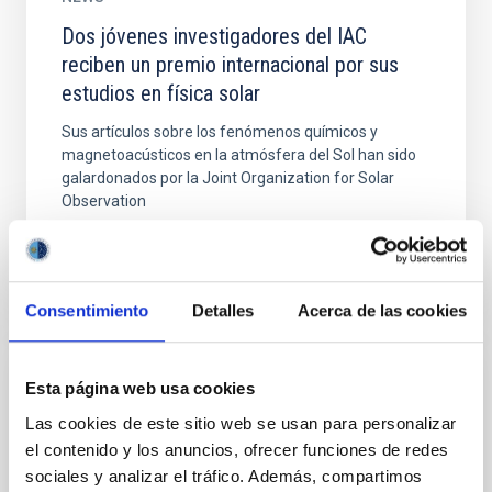
Dos jóvenes investigadores del IAC
reciben un premio internacional por sus
estudios en física solar
Sus artículos sobre los fenómenos químicos y
magnetoacústicos en la atmósfera del Sol han sido
galardonados por la Joint Organization for Solar
Observation
Consentimiento
Detalles
Acerca de las cookies
Esta página web usa cookies
NEWS
Las cookies de este sitio web se usan para personalizar
El Consejo de Administración de
el contenido y los anuncios, ofrecer funciones de redes
"GRANTECAN" mantuvo esta mañana una
sociales y analizar el tráfico. Además, compartimos
reunión a través de videoconferencia