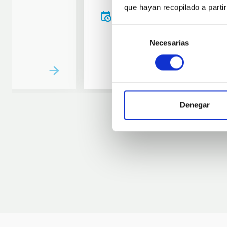
que hayan recopilado a parti
20:00
00:00
Selección
Necesarias
de
consentimiento
Denegar