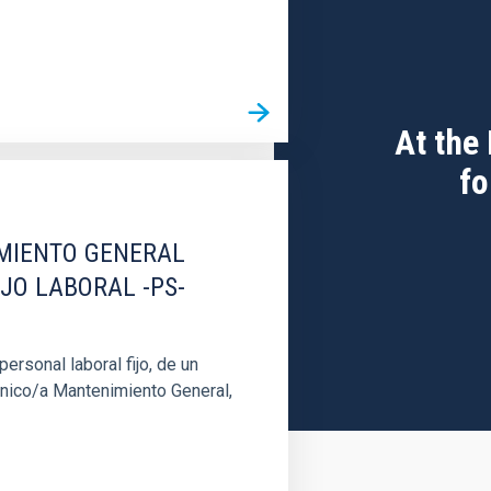
At the
fo
IMIENTO GENERAL
IJO LABORAL -PS-
rsonal laboral fijo, de un
cnico/a Mantenimiento General,