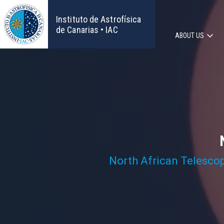
Skip
to
Instituto de Astrofísica
main
de Canarias • IAC
ABOUT US
content
Main
navigat
North African Telesco