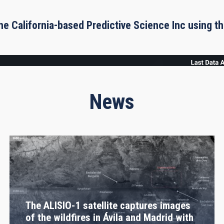
he California-based Predictive Science Inc using 
News
The ALISIO-1 satellite captures images
of the wildfires in Ávila and Madrid with