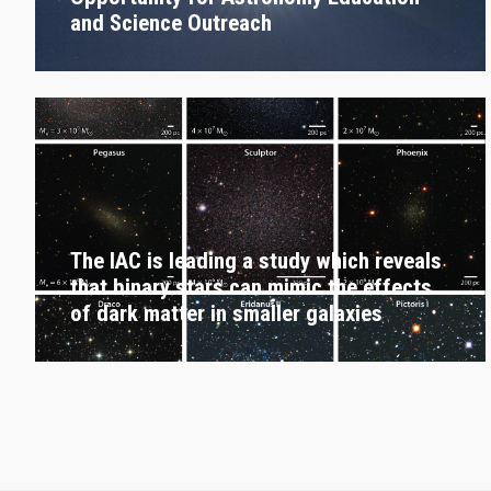
and Science Outreach
The IAC is leading a study which reveals
that binary stars can mimic the effects
of dark matter in smaller galaxies