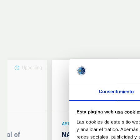
Upcoming
08
Consentimiento
6
AUG
26
Esta página web usa cookie
Las cookies de este sitio we
ASTRONOMICAL EVENT
y analizar el tráfico. Ademá
hool of
NATE en Palencia - Eclip
redes sociales, publicidad y