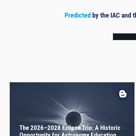
Predicted
by the IAC and t
Frame
The 2026–2028 Eclipse Trio: A Historic
Opportunity for Astronomy Education