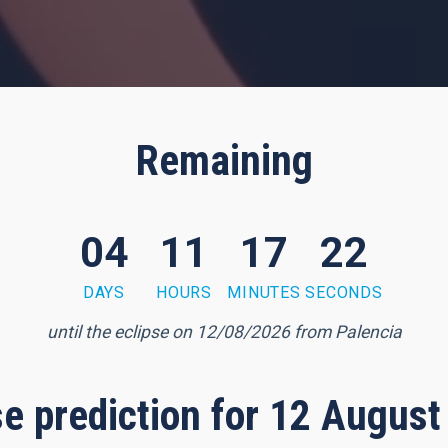
Remaining
04
11
17
21
DAYS
HOURS
MINUTES
SECONDS
until the eclipse on 12/08/2026 from Palencia
pse prediction for 12 August