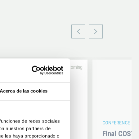
Upcoming
14
Acerca de las cookies
6
AUG
26
 funciones de redes sociales
CONFERENCE
con nuestros partners de
hysics 2026
Final COST 
ue les haya proporcionado o