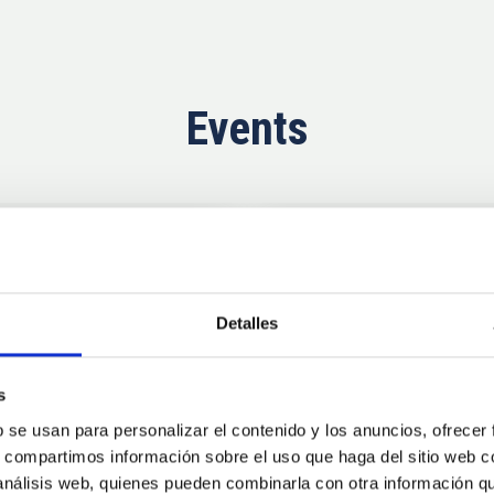
Events
Now
11
10
Detalles
AUG
26
AUG
2
s
b se usan para personalizar el contenido y los anuncios, ofrecer
CONFERENCE
s, compartimos información sobre el uso que haga del sitio web 
se Agosto 2026
Substellar Astrop
 análisis web, quienes pueden combinarla con otra información q