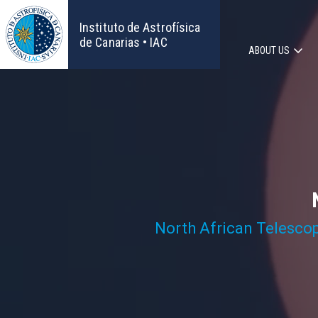
Skip
to
Instituto de Astrofísica
main
de Canarias • IAC
ABOUT US
content
Main
navigat
North African Telesco