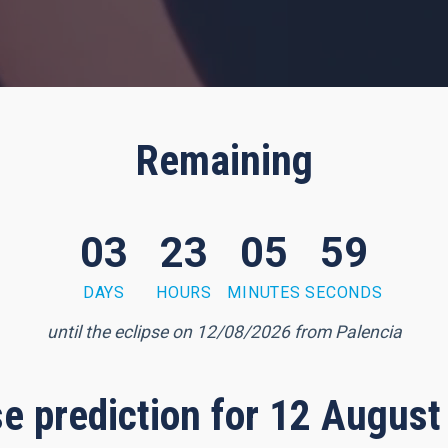
Remaining
03
23
05
58
DAYS
HOURS
MINUTES
SECONDS
until the eclipse on 12/08/2026 from Palencia
pse prediction for 12 August