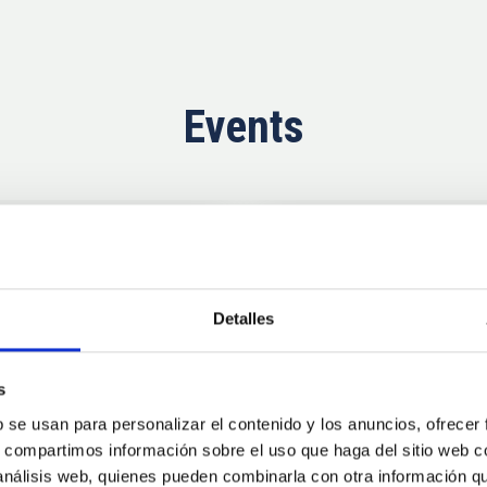
Events
Now
11
10
Detalles
AUG
26
AUG
2
s
b se usan para personalizar el contenido y los anuncios, ofrecer
CONFERENCE
s, compartimos información sobre el uso que haga del sitio web 
se Agosto 2026
Substellar Astrop
 análisis web, quienes pueden combinarla con otra información q