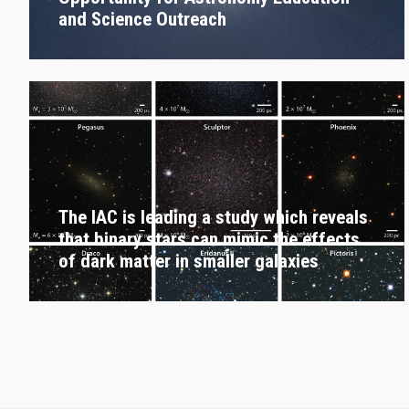
and Science Outreach
The IAC is leading a study which reveals
that binary stars can mimic the effects
of dark matter in smaller galaxies