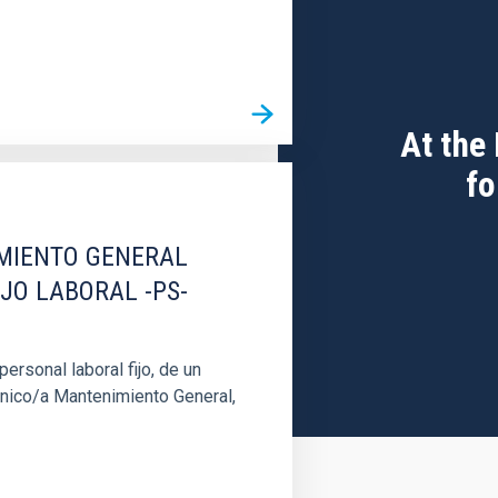
At the
fo
IMIENTO GENERAL
IJO LABORAL -PS-
rsonal laboral fijo, de un
cnico/a Mantenimiento General,