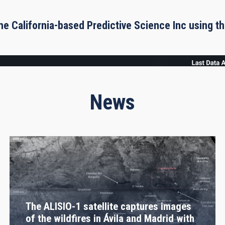
he California-based Predictive Science Inc using 
News
The ALISIO-1 satellite captures images
of the wildfires in Ávila and Madrid with