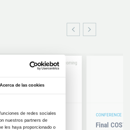
Upcoming
14
Acerca de las cookies
6
AUG
26
 funciones de redes sociales
CONFERENCE
con nuestros partners de
hysics 2026
Final COST 
ue les haya proporcionado o