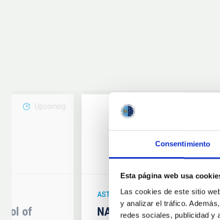
Upcoming
08
Consentimiento
6
AUG
26
Esta página web usa cookie
Las cookies de este sitio we
ASTRONOMICAL EVENT
y analizar el tráfico. Ademá
hool of
NATE en Palencia - Eclip
redes sociales, publicidad y