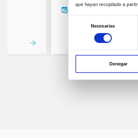
que hayan recopilado a parti
20:00
00:00
Selección
Necesarias
de
consentimiento
Denegar