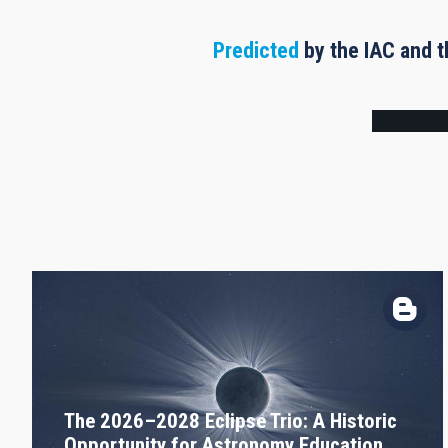
Predicted
by the IAC and t
Frame
The 2026–2028 Eclipse Trio: A Historic
Opportunity for Astronomy Education