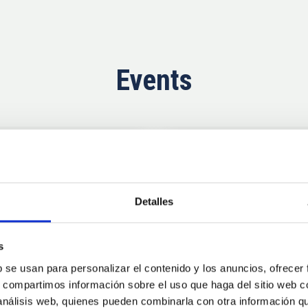
Events
Now
11
10
Detalles
AUG
26
AUG
2
s
b se usan para personalizar el contenido y los anuncios, ofrecer
CONFERENCE
s, compartimos información sobre el uso que haga del sitio web 
se Agosto 2026
Substellar Astrop
 análisis web, quienes pueden combinarla con otra información q