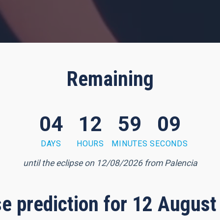
Remaining
04
12
59
08
DAYS
HOURS
MINUTES
SECONDS
until the eclipse on 12/08/2026 from Palencia
pse prediction for 12 August