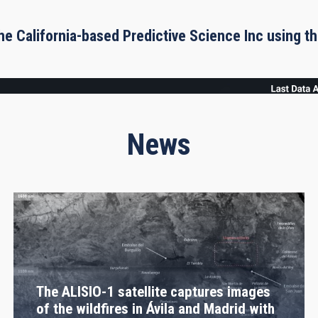
he California-based Predictive Science Inc using 
News
The ALISIO-1 satellite captures images
of the wildfires in Ávila and Madrid with