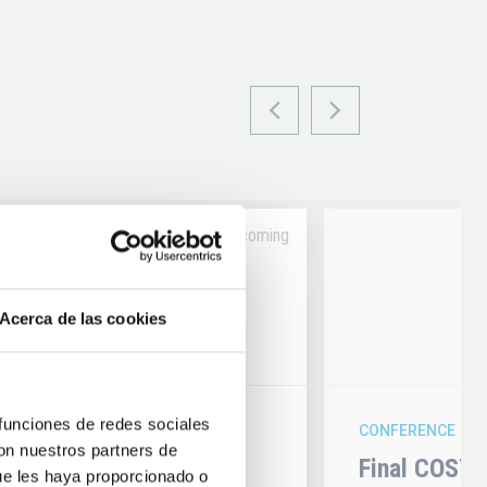
Upcoming
14
Acerca de las cookies
6
AUG
26
 funciones de redes sociales
CONFERENCE
con nuestros partners de
hysics 2026
Final COST 
ue les haya proporcionado o