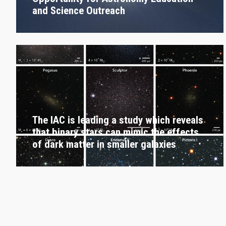
and Science Outreach
The IAC is leading a study which reveals
that binary stars can mimic the effects
of dark matter in smaller galaxies