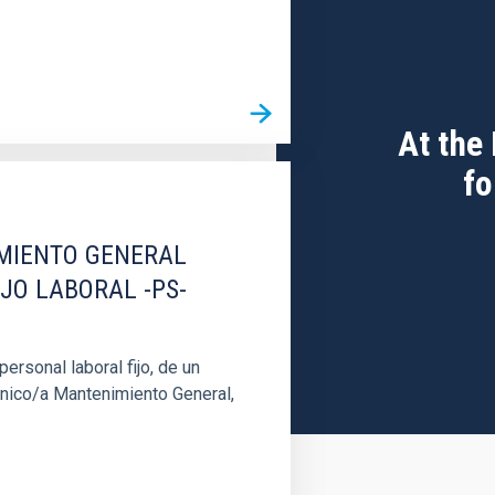
At the
fo
IMIENTO GENERAL
IJO LABORAL -PS-
rsonal laboral fijo, de un
cnico/a Mantenimiento General,