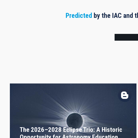
Predicted
by the IAC and t
Frame
The 2026–2028 Eclipse Trio: A Historic
Opportunity for Astronomy Education