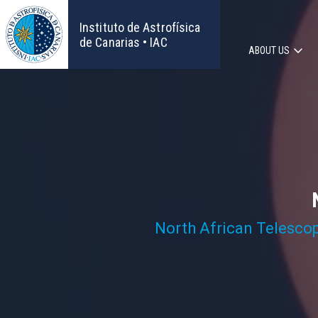
Skip
to
Instituto de Astrofísica
main
de Canarias • IAC
ABOUT US
content
Main
navigat
North African Telesco