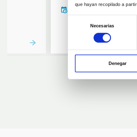
que hayan recopilado a parti
20:00
00:00
Selección
Necesarias
de
consentimiento
Denegar