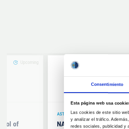
Upcoming
08
Consentimiento
6
AUG
26
Esta página web usa cookie
Las cookies de este sitio we
ASTRONOMICAL EVENT
y analizar el tráfico. Ademá
hool of
NATE en Palencia - Eclip
redes sociales, publicidad y